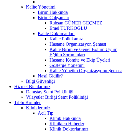
Kalite Yönetimi
Birim Hakkında
Birim Çalışanları
Rahşan GÜNER GEÇMEZ
Emel TÜRKOĞLU
Kalite Dökümanları
Kalite Politikamız
Hastane Organizasyon Şeması
Kalite Birim ve Genel Bölüm Uyum
Eğitim Sorumluları
Hastane Komite ve Ekip Üyeleri
Gösterge Yönetimi
Kalite Yönetim Organizasyonu Şeması
Nasıl Gidilir?
Bilgi Güvenliği
Hizmet Binalarımız
Danıştay Semt Polikliniği
Vilayetler Birliği Semt Polikliniği
Tıbbi Birimler
Kliniklerimiz
Acil Tıp
Klinik Hakkında
Klinikten Haberler
Klinik Doktorlarımız