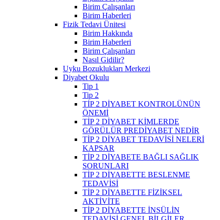
Birim Çalışanları
Birim Haberleri
Fizik Tedavi Ünitesi
Birim Hakkında
Birim Haberleri
Birim Çalışanları
Nasıl Gidilir?
Uyku Bozuklukları Merkezi
Diyabet Okulu
Tip 1
Tip 2
TİP 2 DİYABET KONTROLÜNÜN
ÖNEMİ
TİP 2 DİYABET KİMLERDE
GÖRÜLÜR PREDİYABET NEDİR
TİP 2 DİYABET TEDAVİSİ NELERİ
KAPSAR
TİP 2 DİYABETE BAĞLI SAĞLIK
SORUNLARI
TİP 2 DİYABETTE BESLENME
TEDAVİSİ
TİP 2 DİYABETTE FİZİKSEL
AKTİVİTE
TİP 2 DİYABETTE İNSÜLİN
TEDAVİSİ GENEL BİLGİLER