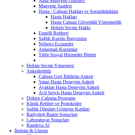
Nasıl Muayene Olurum?
Muayene Saatleri
Hasta - Çalışan Hakları ve Sorumlulukları
Hasta Hakları
Hasta Çalışan Güvenliği Yönetmeliği
Hekim Seçme Hakkı
Engelli Rehberi
Sağlık Kurulu Başvurusu
Nöbetçi Eczaneler
Anlaşmalı Kurumlar
Tıbbi Sosyal Hizmetler Birimi
Hekim Seçme Yönergesi
Anketlerimiz
Çalışan Geri Bildirim Anketi
Yatan Hasta Deneyim Anketi
Ayaktan Hasta Deneyim Anketi
Acil Servis Hasta Deneyim Anketi
Doktor Çalışma Programı
Klinik Rehber ve Protokoller
Sağlık Olguları Gösterge Kartları
Radyoloji Rapor Sonuçları
Laboratuvar Sonuçları
Randevu Al
İletişim & Ulaşım