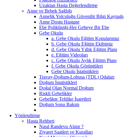
Uzaktan Hasta Değerlendirme
Anne ve Bebek Sağlığı
Annelik Yolculuğu Güvenilir Bilgi Kaynağı
Anne Dostu Hastane
Ebe Polikliniği-Her Gebeye Bir Ebe
Gebe Okulu
a. Gebe Okulu Eğitim Konularımız
b. Gebe Okulu Eğitim Ekibimiz
d. Gebe Okulu Yıllık Eğitim Planı
e. Eğitim Videoları
c. Gebe Okulu Aylık Eğitim Planı
f. Gebe Okulu Görüntüleri
Gebe Okulu İstatistikleri
Travay-Doğum-Lohusa (TDL) Odaları
Doğum İstatistikleri
Doğal Olan Normal Doğum
Riskli Gebelikler
Gebelikte Tehlike İşaretleri
Doğum Sonu Bakım
Yönlendirme
Hasta Rehberi
Nasıl Randevu Alınır ?
Ziyaret Saatleri ve Kuralları