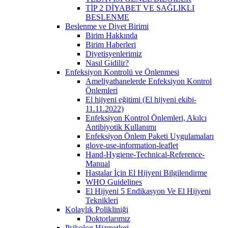
TİP 2 DİYABET VE SAĞLIKLI
BESLENME
Beslenme ve Diyet Birimi
Birim Hakkında
Birim Haberleri
Diyetisyenlerimiz
Nasıl Gidilir?
Enfeksiyon Kontrolü ve Önlenmesi
Ameliyathanelerde Enfeksiyon Kontrol
Önlemleri
El hijyeni eğitimi (El hijyeni ekibi-
11.11.2022)
Enfeksiyon Kontrol Önlemleri, Akılcı
Antibiyotik Kullanımı
Enfeksiyon Önlem Paketi Uygulamaları
glove-use-information-leaflet
Hand-Hygiene-Technical-Reference-
Manual
Hastalar İçin El Hijyeni Bilgilendirme
WHO Guidelines
El Hijyeni 5 Endikasyon Ve El Hijyeni
Teknikleri
Kolaylık Polikliniği
Doktorlarımız
Psikolog Hizmetleri