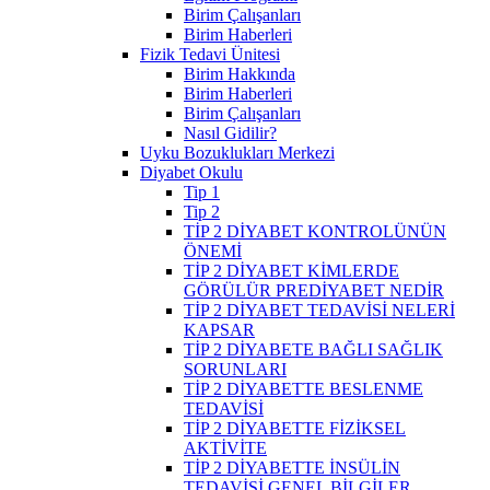
Birim Çalışanları
Birim Haberleri
Fizik Tedavi Ünitesi
Birim Hakkında
Birim Haberleri
Birim Çalışanları
Nasıl Gidilir?
Uyku Bozuklukları Merkezi
Diyabet Okulu
Tip 1
Tip 2
TİP 2 DİYABET KONTROLÜNÜN
ÖNEMİ
TİP 2 DİYABET KİMLERDE
GÖRÜLÜR PREDİYABET NEDİR
TİP 2 DİYABET TEDAVİSİ NELERİ
KAPSAR
TİP 2 DİYABETE BAĞLI SAĞLIK
SORUNLARI
TİP 2 DİYABETTE BESLENME
TEDAVİSİ
TİP 2 DİYABETTE FİZİKSEL
AKTİVİTE
TİP 2 DİYABETTE İNSÜLİN
TEDAVİSİ GENEL BİLGİLER