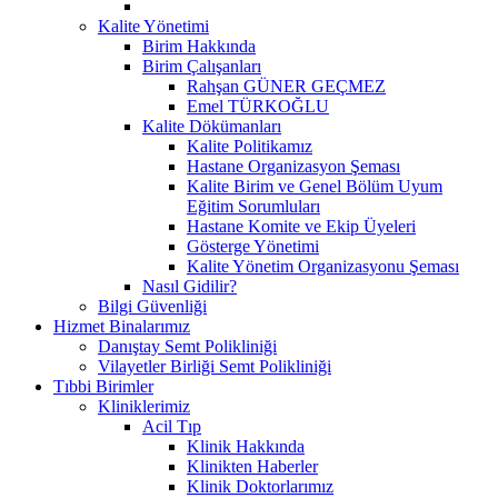
Kalite Yönetimi
Birim Hakkında
Birim Çalışanları
Rahşan GÜNER GEÇMEZ
Emel TÜRKOĞLU
Kalite Dökümanları
Kalite Politikamız
Hastane Organizasyon Şeması
Kalite Birim ve Genel Bölüm Uyum
Eğitim Sorumluları
Hastane Komite ve Ekip Üyeleri
Gösterge Yönetimi
Kalite Yönetim Organizasyonu Şeması
Nasıl Gidilir?
Bilgi Güvenliği
Hizmet Binalarımız
Danıştay Semt Polikliniği
Vilayetler Birliği Semt Polikliniği
Tıbbi Birimler
Kliniklerimiz
Acil Tıp
Klinik Hakkında
Klinikten Haberler
Klinik Doktorlarımız