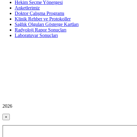
Hekim Seçme Yönergesi
Anketlerimiz
Doktor Çalışma Programı
Klinik Rehber ve Protokoller
Sağlık Olguları Gösterge Kartları
Radyoloji Rapor Sonuçları
Laboratuvar Sonuçları
2026
×