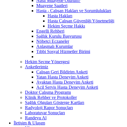
Nasıl Muayene Olurum?
Muayene Saatleri
Hasta - Çalışan Hakları ve Sorumlulukları
Hasta Hakları
Hasta Çalışan Güvenliği Yönetmeliği
Hekim Seçme Hakkı
Engelli Rehberi
Sağlık Kurulu Başvurusu
Nöbetçi Eczaneler
Anlaşmalı Kurumlar
Tıbbi Sosyal Hizmetler Birimi
Hekim Seçme Yönergesi
Anketlerimiz
Çalışan Geri Bildirim Anketi
Yatan Hasta Deneyim Anketi
Ayaktan Hasta Deneyim Anketi
Acil Servis Hasta Deneyim Anketi
Doktor Çalışma Programı
Klinik Rehber ve Protokoller
Sağlık Olguları Gösterge Kartları
Radyoloji Rapor Sonuçları
Laboratuvar Sonuçları
Randevu Al
İletişim & Ulaşım