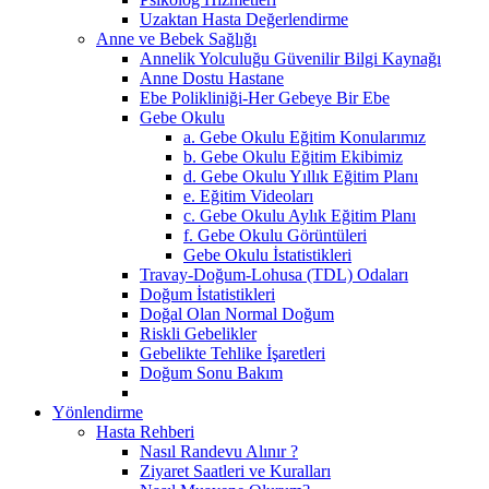
Uzaktan Hasta Değerlendirme
Anne ve Bebek Sağlığı
Annelik Yolculuğu Güvenilir Bilgi Kaynağı
Anne Dostu Hastane
Ebe Polikliniği-Her Gebeye Bir Ebe
Gebe Okulu
a. Gebe Okulu Eğitim Konularımız
b. Gebe Okulu Eğitim Ekibimiz
d. Gebe Okulu Yıllık Eğitim Planı
e. Eğitim Videoları
c. Gebe Okulu Aylık Eğitim Planı
f. Gebe Okulu Görüntüleri
Gebe Okulu İstatistikleri
Travay-Doğum-Lohusa (TDL) Odaları
Doğum İstatistikleri
Doğal Olan Normal Doğum
Riskli Gebelikler
Gebelikte Tehlike İşaretleri
Doğum Sonu Bakım
Yönlendirme
Hasta Rehberi
Nasıl Randevu Alınır ?
Ziyaret Saatleri ve Kuralları