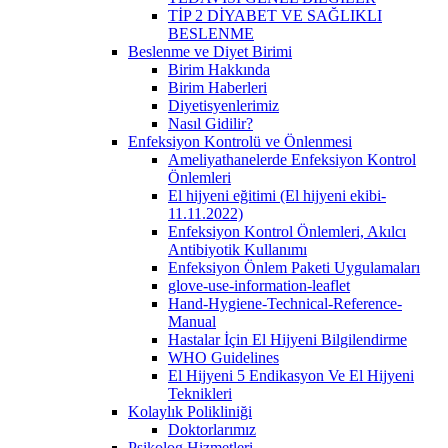
TİP 2 DİYABET VE SAĞLIKLI
BESLENME
Beslenme ve Diyet Birimi
Birim Hakkında
Birim Haberleri
Diyetisyenlerimiz
Nasıl Gidilir?
Enfeksiyon Kontrolü ve Önlenmesi
Ameliyathanelerde Enfeksiyon Kontrol
Önlemleri
El hijyeni eğitimi (El hijyeni ekibi-
11.11.2022)
Enfeksiyon Kontrol Önlemleri, Akılcı
Antibiyotik Kullanımı
Enfeksiyon Önlem Paketi Uygulamaları
glove-use-information-leaflet
Hand-Hygiene-Technical-Reference-
Manual
Hastalar İçin El Hijyeni Bilgilendirme
WHO Guidelines
El Hijyeni 5 Endikasyon Ve El Hijyeni
Teknikleri
Kolaylık Polikliniği
Doktorlarımız
Psikolog Hizmetleri