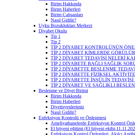
Birim Hakkında
Birim Haberleri
Birim Çalışanları
Nasıl Gidilir?
Uyku Bozuklukları Merkezi
Diyabet Okulu
Tip 1
Tip 2
TİP 2 DİYABET KONTROLÜNÜN ÖNE
TİP 2 DİYABET KİMLERDE GÖRÜLÜ
TİP 2 DİYABET TEDAVİSİ NELERİ K
TİP 2 DİYABETE BAĞLI SAĞLIK SO
TİP 2 DİYABETTE BESLENME TEDAVİ
TİP 2 DİYABETTE FİZİKSEL AKTİVİT
TİP 2 DİYABETTE İNSÜLİN TEDAVİSİ
TİP 2 DİYABET VE SAĞLIKLI BESLE
Beslenme ve Diyet Birimi
Birim Hakkında
Birim Haberleri
Diyetisyenlerimiz
Nasıl Gidilir?
Enfeksiyon Kontrolü ve Önlenmesi
Ameliyathanelerde Enfeksiyon Kontrol Önl
El hijyeni eğitimi (El hijyeni ekibi-11.11.20
Enfeksiyon Kontrol Önlemleri, Akılcı Antib