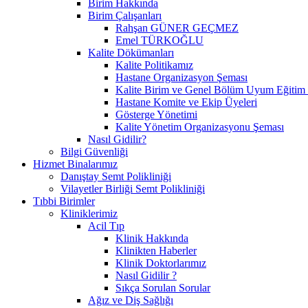
Birim Hakkında
Birim Çalışanları
Rahşan GÜNER GEÇMEZ
Emel TÜRKOĞLU
Kalite Dökümanları
Kalite Politikamız
Hastane Organizasyon Şeması
Kalite Birim ve Genel Bölüm Uyum Eğitim 
Hastane Komite ve Ekip Üyeleri
Gösterge Yönetimi
Kalite Yönetim Organizasyonu Şeması
Nasıl Gidilir?
Bilgi Güvenliği
Hizmet Binalarımız
Danıştay Semt Polikliniği
Vilayetler Birliği Semt Polikliniği
Tıbbi Birimler
Kliniklerimiz
Acil Tıp
Klinik Hakkında
Klinikten Haberler
Klinik Doktorlarımız
Nasıl Gidilir ?
Sıkça Sorulan Sorular
Ağız ve Diş Sağlığı