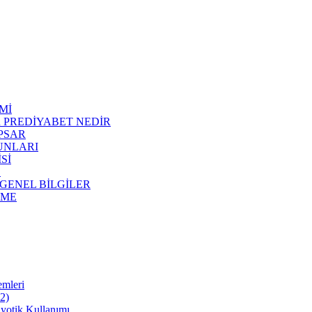
Mİ
R PREDİYABET NEDİR
APSAR
RUNLARI
Sİ
E
 GENEL BİLGİLER
NME
emleri
22)
iyotik Kullanımı