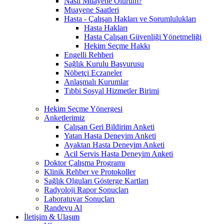
Nasıl Muayene Olurum?
Muayene Saatleri
Hasta - Çalışan Hakları ve Sorumlulukları
Hasta Hakları
Hasta Çalışan Güvenliği Yönetmeliği
Hekim Seçme Hakkı
Engelli Rehberi
Sağlık Kurulu Başvurusu
Nöbetçi Eczaneler
Anlaşmalı Kurumlar
Tıbbi Sosyal Hizmetler Birimi
Hekim Seçme Yönergesi
Anketlerimiz
Çalışan Geri Bildirim Anketi
Yatan Hasta Deneyim Anketi
Ayaktan Hasta Deneyim Anketi
Acil Servis Hasta Deneyim Anketi
Doktor Çalışma Programı
Klinik Rehber ve Protokoller
Sağlık Olguları Gösterge Kartları
Radyoloji Rapor Sonuçları
Laboratuvar Sonuçları
Randevu Al
İletişim & Ulaşım