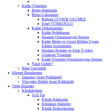
Kalite Yönetimi
Birim Hakkında
Birim Çalışanları
Rahşan GÜNER GEÇMEZ
Emel TÜRKOĞLU
Kalite Dökümanları
Kalite Politikamız
Hastane Organizasyon Şeması
Kalite Birim ve Genel Bölüm Uyum
Eğitim Sorumluları
Hastane Komite ve Ekip Üyeleri
Gösterge Yönetimi
Kalite Yönetim Organizasyonu Şeması
Nasıl Gidilir?
Bilgi Güvenliği
Hizmet Binalarımız
Danıştay Semt Polikliniği
Vilayetler Birliği Semt Polikliniği
Tıbbi Birimler
Kliniklerimiz
Acil Tıp
Klinik Hakkında
Klinikten Haberler
Klinik Doktorlarımız