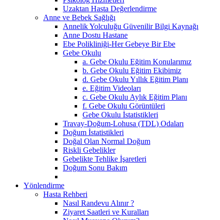
Uzaktan Hasta Değerlendirme
Anne ve Bebek Sağlığı
Annelik Yolculuğu Güvenilir Bilgi Kaynağı
Anne Dostu Hastane
Ebe Polikliniği-Her Gebeye Bir Ebe
Gebe Okulu
a. Gebe Okulu Eğitim Konularımız
b. Gebe Okulu Eğitim Ekibimiz
d. Gebe Okulu Yıllık Eğitim Planı
e. Eğitim Videoları
c. Gebe Okulu Aylık Eğitim Planı
f. Gebe Okulu Görüntüleri
Gebe Okulu İstatistikleri
Travay-Doğum-Lohusa (TDL) Odaları
Doğum İstatistikleri
Doğal Olan Normal Doğum
Riskli Gebelikler
Gebelikte Tehlike İşaretleri
Doğum Sonu Bakım
Yönlendirme
Hasta Rehberi
Nasıl Randevu Alınır ?
Ziyaret Saatleri ve Kuralları