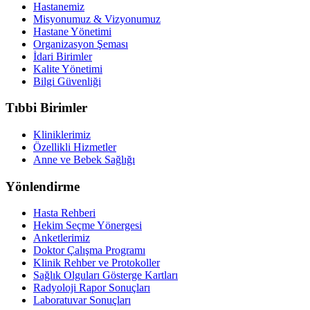
Hastanemiz
Misyonumuz & Vizyonumuz
Hastane Yönetimi
Organizasyon Şeması
İdari Birimler
Kalite Yönetimi
Bilgi Güvenliği
Tıbbi Birimler
Kliniklerimiz
Özellikli Hizmetler
Anne ve Bebek Sağlığı
Yönlendirme
Hasta Rehberi
Hekim Seçme Yönergesi
Anketlerimiz
Doktor Çalışma Programı
Klinik Rehber ve Protokoller
Sağlık Olguları Gösterge Kartları
Radyoloji Rapor Sonuçları
Laboratuvar Sonuçları