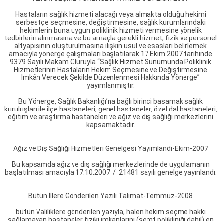
Hastaların sağlık hizmeti alacağı veya almakta olduğu hekimi
serbestçe seçmesine, değiştirmesine, sağlık kurumlarındaki
hekimlerin buna uygun poliklinik hizmeti vermesine yönelik
tedbirlerin alınmasına ve bu amaçla gerekli hizmet, fizik ve personel
altyapısının oluşturulmasına ilişkin usul ve esasları belirlemek
amacıyla yönerge çalışmaları başlatılarak 17 Ekim 2007 tarihinde
9379 Sayılı Makam Oluruyla “Sağlık Hizmet Sunumunda Poliklinik
Hizmetlerinin Hastaların Hekim Seçmesine ve Değiştirmesine
İmkân Verecek Şekilde Düzenlenmesi Hakkında Yönerge”
yayımlanmıştır.
Bu Yönerge, Sağlık Bakanlığı’na bağlı birinci basamak sağlık
kuruluşları ile ilçe hastaneleri, genel hastaneler, özel dal hastaneleri,
eğitim ve araştırma hastaneleri ve ağız ve diş sağlığı merkezlerini
kapsamaktadır.
Ağız ve Diş Sağlığı Hizmetleri Genelgesi Yayımlandı-Ekim-2007
Bu kapsamda ağız ve diş sağlığı merkezlerinde de uygulamanın
başlatılması amacıyla 17.10.2007 / 21481 sayılı genelge yayınlandı.
Bütün İllere Gönderilen Yazılı Talimat-Temmuz-2008
bütün Valiliklere gönderilen yazıyla, halen hekim seçme hakkı
sağlamayan hastaneler fiziki imkanlarını (semt polikliniği dahil) en