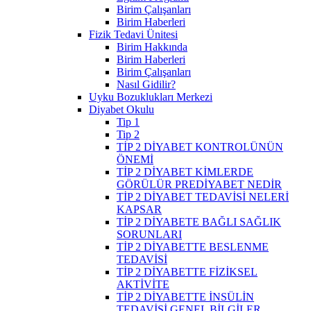
Birim Çalışanları
Birim Haberleri
Fizik Tedavi Ünitesi
Birim Hakkında
Birim Haberleri
Birim Çalışanları
Nasıl Gidilir?
Uyku Bozuklukları Merkezi
Diyabet Okulu
Tip 1
Tip 2
TİP 2 DİYABET KONTROLÜNÜN
ÖNEMİ
TİP 2 DİYABET KİMLERDE
GÖRÜLÜR PREDİYABET NEDİR
TİP 2 DİYABET TEDAVİSİ NELERİ
KAPSAR
TİP 2 DİYABETE BAĞLI SAĞLIK
SORUNLARI
TİP 2 DİYABETTE BESLENME
TEDAVİSİ
TİP 2 DİYABETTE FİZİKSEL
AKTİVİTE
TİP 2 DİYABETTE İNSÜLİN
TEDAVİSİ GENEL BİLGİLER