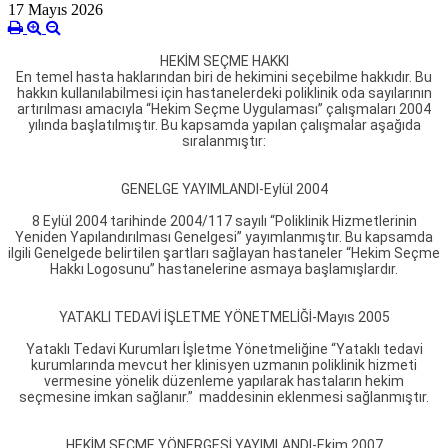
17 Mayıs 2026
HEKİM SEÇME HAKKI
En temel hasta haklarından biri de hekimini seçebilme hakkıdır. Bu
hakkın kullanılabilmesi için hastanelerdeki poliklinik oda sayılarının
artırılması amacıyla “Hekim Seçme Uygulaması” çalışmaları 2004
yılında başlatılmıştır. Bu kapsamda yapılan çalışmalar aşağıda
sıralanmıştır:
GENELGE YAYIMLANDI-Eylül 2004
8 Eylül 2004 tarihinde 2004/117 sayılı “Poliklinik Hizmetlerinin
Yeniden Yapılandırılması Genelgesi” yayımlanmıştır. Bu kapsamda
ilgili Genelgede belirtilen şartları sağlayan hastaneler “Hekim Seçme
Hakkı Logosunu” hastanelerine asmaya başlamışlardır.
YATAKLI TEDAVİ İŞLETME YÖNETMELİĞİ-Mayıs 2005
Yataklı Tedavi Kurumları İşletme Yönetmeliğine “Yataklı tedavi
kurumlarında mevcut her klinisyen uzmanın poliklinik hizmeti
vermesine yönelik düzenleme yapılarak hastaların hekim
seçmesine imkan sağlanır.” maddesinin eklenmesi sağlanmıştır.
HEKİM SEÇME YÖNERGESİ YAYIMLANDI-Ekim 2007