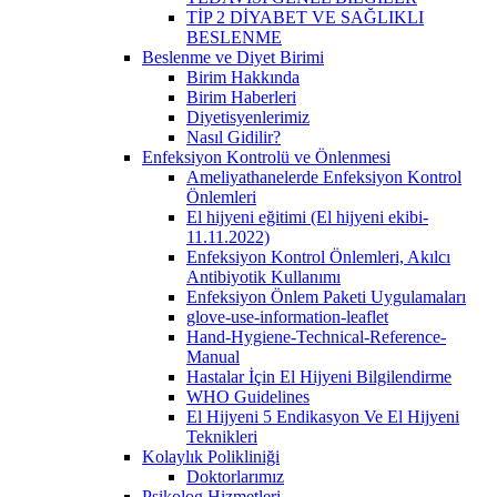
TİP 2 DİYABET VE SAĞLIKLI
BESLENME
Beslenme ve Diyet Birimi
Birim Hakkında
Birim Haberleri
Diyetisyenlerimiz
Nasıl Gidilir?
Enfeksiyon Kontrolü ve Önlenmesi
Ameliyathanelerde Enfeksiyon Kontrol
Önlemleri
El hijyeni eğitimi (El hijyeni ekibi-
11.11.2022)
Enfeksiyon Kontrol Önlemleri, Akılcı
Antibiyotik Kullanımı
Enfeksiyon Önlem Paketi Uygulamaları
glove-use-information-leaflet
Hand-Hygiene-Technical-Reference-
Manual
Hastalar İçin El Hijyeni Bilgilendirme
WHO Guidelines
El Hijyeni 5 Endikasyon Ve El Hijyeni
Teknikleri
Kolaylık Polikliniği
Doktorlarımız
Psikolog Hizmetleri