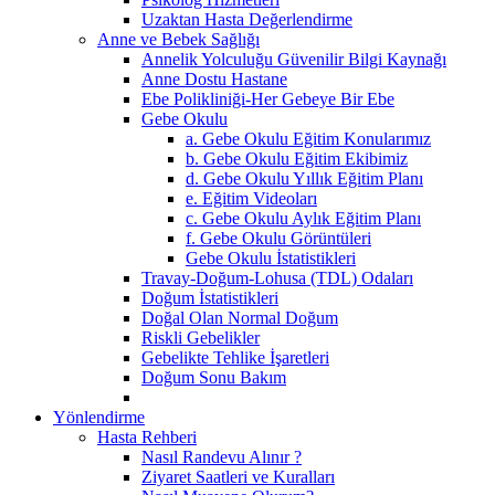
Uzaktan Hasta Değerlendirme
Anne ve Bebek Sağlığı
Annelik Yolculuğu Güvenilir Bilgi Kaynağı
Anne Dostu Hastane
Ebe Polikliniği-Her Gebeye Bir Ebe
Gebe Okulu
a. Gebe Okulu Eğitim Konularımız
b. Gebe Okulu Eğitim Ekibimiz
d. Gebe Okulu Yıllık Eğitim Planı
e. Eğitim Videoları
c. Gebe Okulu Aylık Eğitim Planı
f. Gebe Okulu Görüntüleri
Gebe Okulu İstatistikleri
Travay-Doğum-Lohusa (TDL) Odaları
Doğum İstatistikleri
Doğal Olan Normal Doğum
Riskli Gebelikler
Gebelikte Tehlike İşaretleri
Doğum Sonu Bakım
Yönlendirme
Hasta Rehberi
Nasıl Randevu Alınır ?
Ziyaret Saatleri ve Kuralları