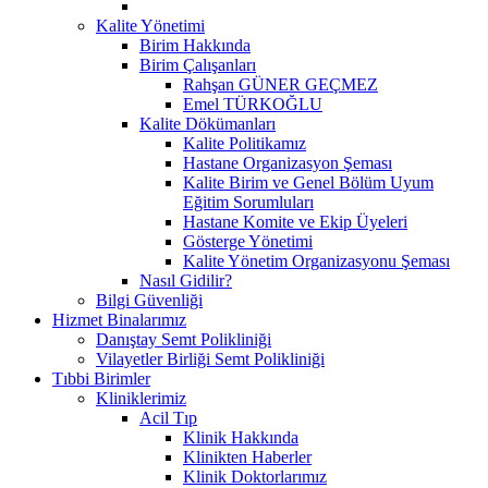
Kalite Yönetimi
Birim Hakkında
Birim Çalışanları
Rahşan GÜNER GEÇMEZ
Emel TÜRKOĞLU
Kalite Dökümanları
Kalite Politikamız
Hastane Organizasyon Şeması
Kalite Birim ve Genel Bölüm Uyum
Eğitim Sorumluları
Hastane Komite ve Ekip Üyeleri
Gösterge Yönetimi
Kalite Yönetim Organizasyonu Şeması
Nasıl Gidilir?
Bilgi Güvenliği
Hizmet Binalarımız
Danıştay Semt Polikliniği
Vilayetler Birliği Semt Polikliniği
Tıbbi Birimler
Kliniklerimiz
Acil Tıp
Klinik Hakkında
Klinikten Haberler
Klinik Doktorlarımız