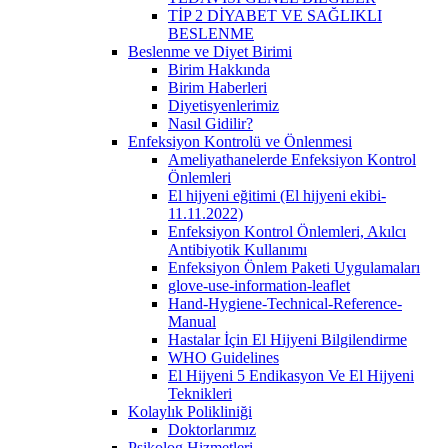
TİP 2 DİYABET VE SAĞLIKLI
BESLENME
Beslenme ve Diyet Birimi
Birim Hakkında
Birim Haberleri
Diyetisyenlerimiz
Nasıl Gidilir?
Enfeksiyon Kontrolü ve Önlenmesi
Ameliyathanelerde Enfeksiyon Kontrol
Önlemleri
El hijyeni eğitimi (El hijyeni ekibi-
11.11.2022)
Enfeksiyon Kontrol Önlemleri, Akılcı
Antibiyotik Kullanımı
Enfeksiyon Önlem Paketi Uygulamaları
glove-use-information-leaflet
Hand-Hygiene-Technical-Reference-
Manual
Hastalar İçin El Hijyeni Bilgilendirme
WHO Guidelines
El Hijyeni 5 Endikasyon Ve El Hijyeni
Teknikleri
Kolaylık Polikliniği
Doktorlarımız
Psikolog Hizmetleri