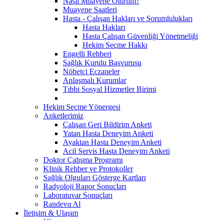
Nasıl Muayene Olurum?
Muayene Saatleri
Hasta - Çalışan Hakları ve Sorumlulukları
Hasta Hakları
Hasta Çalışan Güvenliği Yönetmeliği
Hekim Seçme Hakkı
Engelli Rehberi
Sağlık Kurulu Başvurusu
Nöbetçi Eczaneler
Anlaşmalı Kurumlar
Tıbbi Sosyal Hizmetler Birimi
Hekim Seçme Yönergesi
Anketlerimiz
Çalışan Geri Bildirim Anketi
Yatan Hasta Deneyim Anketi
Ayaktan Hasta Deneyim Anketi
Acil Servis Hasta Deneyim Anketi
Doktor Çalışma Programı
Klinik Rehber ve Protokoller
Sağlık Olguları Gösterge Kartları
Radyoloji Rapor Sonuçları
Laboratuvar Sonuçları
Randevu Al
İletişim & Ulaşım