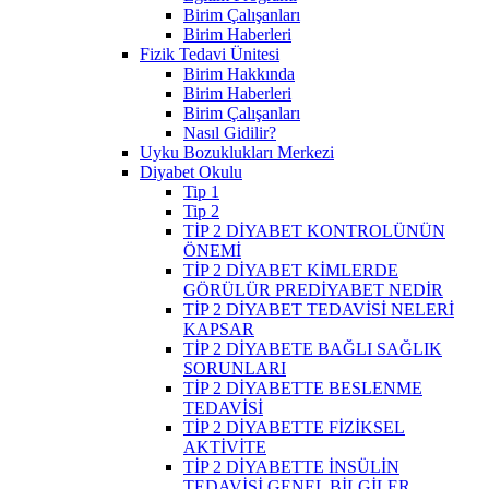
Birim Çalışanları
Birim Haberleri
Fizik Tedavi Ünitesi
Birim Hakkında
Birim Haberleri
Birim Çalışanları
Nasıl Gidilir?
Uyku Bozuklukları Merkezi
Diyabet Okulu
Tip 1
Tip 2
TİP 2 DİYABET KONTROLÜNÜN
ÖNEMİ
TİP 2 DİYABET KİMLERDE
GÖRÜLÜR PREDİYABET NEDİR
TİP 2 DİYABET TEDAVİSİ NELERİ
KAPSAR
TİP 2 DİYABETE BAĞLI SAĞLIK
SORUNLARI
TİP 2 DİYABETTE BESLENME
TEDAVİSİ
TİP 2 DİYABETTE FİZİKSEL
AKTİVİTE
TİP 2 DİYABETTE İNSÜLİN
TEDAVİSİ GENEL BİLGİLER