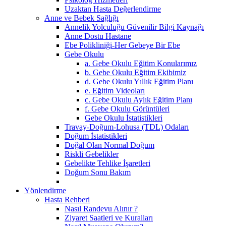
Uzaktan Hasta Değerlendirme
Anne ve Bebek Sağlığı
Annelik Yolculuğu Güvenilir Bilgi Kaynağı
Anne Dostu Hastane
Ebe Polikliniği-Her Gebeye Bir Ebe
Gebe Okulu
a. Gebe Okulu Eğitim Konularımız
b. Gebe Okulu Eğitim Ekibimiz
d. Gebe Okulu Yıllık Eğitim Planı
e. Eğitim Videoları
c. Gebe Okulu Aylık Eğitim Planı
f. Gebe Okulu Görüntüleri
Gebe Okulu İstatistikleri
Travay-Doğum-Lohusa (TDL) Odaları
Doğum İstatistikleri
Doğal Olan Normal Doğum
Riskli Gebelikler
Gebelikte Tehlike İşaretleri
Doğum Sonu Bakım
Yönlendirme
Hasta Rehberi
Nasıl Randevu Alınır ?
Ziyaret Saatleri ve Kuralları