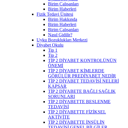
Birim Çalışanları
Birim Haberleri
Fizik Tedavi Ünitesi
Birim Hakkında
Birim Haberleri
Birim Çalışanları
Nasıl Gidilir?
Uyku Bozuklukları Merkezi
Diyabet Okulu
Tip 1
Tip 2
TİP 2 DİYABET KONTROLÜNÜN
ÖNEMİ
TİP 2 DİYABET KİMLERDE
GÖRÜLÜR PREDİYABET NEDİR
TİP 2 DİYABET TEDAVİSİ NELERİ
KAPSAR
TİP 2 DİYABETE BAĞLI SAĞLIK
SORUNLARI
TİP 2 DİYABETTE BESLENME
TEDAVİSİ
TİP 2 DİYABETTE FİZİKSEL
AKTİVİTE
TİP 2 DİYABETTE İNSÜLİN
TEDAVİSİ GENEL BİLGİLER