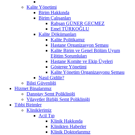
Kalite Yönetimi
Birim Hakkında
Birim Çalışanları
Rahşan GÜNER GEÇMEZ
Emel TÜRKOĞLU
Kalite Dökümanları
Kalite Politikamız
Hastane Organizasyon Şeması
Kalite Birim ve Genel Bölüm Uyum
Eğitim Sorumluları
Hastane Komite ve Ekip Üyeleri
Gösterge Yönetimi
Kalite Yönetim Organizasyonu Şeması
Nasıl Gidilir?
Bilgi Güvenliği
Hizmet Binalarımız
Danıştay Semt Polikliniği
Vilayetler Birliği Semt Polikliniği
Tıbbi Birimler
Kliniklerimiz
Acil Tıp
Klinik Hakkında
Klinikten Haberler
Klinik Doktorlarımız