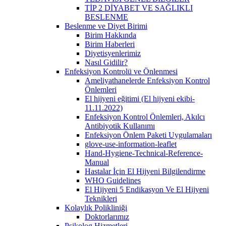
TİP 2 DİYABET VE SAĞLIKLI
BESLENME
Beslenme ve Diyet Birimi
Birim Hakkında
Birim Haberleri
Diyetisyenlerimiz
Nasıl Gidilir?
Enfeksiyon Kontrolü ve Önlenmesi
Ameliyathanelerde Enfeksiyon Kontrol
Önlemleri
El hijyeni eğitimi (El hijyeni ekibi-
11.11.2022)
Enfeksiyon Kontrol Önlemleri, Akılcı
Antibiyotik Kullanımı
Enfeksiyon Önlem Paketi Uygulamaları
glove-use-information-leaflet
Hand-Hygiene-Technical-Reference-
Manual
Hastalar İçin El Hijyeni Bilgilendirme
WHO Guidelines
El Hijyeni 5 Endikasyon Ve El Hijyeni
Teknikleri
Kolaylık Polikliniği
Doktorlarımız
Psikolog Hizmetleri