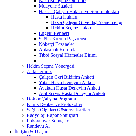
Nasıl Muayene Olurum?
Muayene Saatleri
Hasta - Çalışan Hakları ve Sorumlulukları
Hasta Hakları
Hasta Çalışan Güvenliği Yönetmeliği
Hekim Seçme Hakkı
Engelli Rehberi
Sağlık Kurulu Başvurusu
Nöbetçi Eczaneler
Anlaşmalı Kurumlar
Tıbbi Sosyal Hizmetler Birimi
Hekim Seçme Yönergesi
Anketlerimiz
Çalışan Geri Bildirim Anketi
Yatan Hasta Deneyim Anketi
Ayaktan Hasta Deneyim Anketi
Acil Servis Hasta Deneyim Anketi
Doktor Çalışma Programı
Klinik Rehber ve Protokoller
Sağlık Olguları Gösterge Kartları
Radyoloji Rapor Sonuçları
Laboratuvar Sonuçları
Randevu Al
İletişim & Ulaşım