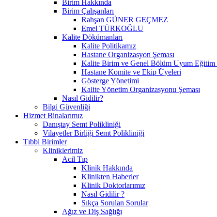
Birim Hakkında
Birim Çalışanları
Rahşan GÜNER GEÇMEZ
Emel TÜRKOĞLU
Kalite Dökümanları
Kalite Politikamız
Hastane Organizasyon Şeması
Kalite Birim ve Genel Bölüm Uyum Eğitim 
Hastane Komite ve Ekip Üyeleri
Gösterge Yönetimi
Kalite Yönetim Organizasyonu Şeması
Nasıl Gidilir?
Bilgi Güvenliği
Hizmet Binalarımız
Danıştay Semt Polikliniği
Vilayetler Birliği Semt Polikliniği
Tıbbi Birimler
Kliniklerimiz
Acil Tıp
Klinik Hakkında
Klinikten Haberler
Klinik Doktorlarımız
Nasıl Gidilir ?
Sıkça Sorulan Sorular
Ağız ve Diş Sağlığı