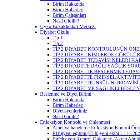
Birim Hakkında
Birim Haberleri
Birim Çalışanları
Nasıl Gidilir?
Uyku Bozuklukları Merkezi
Diyabet Okulu
Tip 1
Tip 2
TİP 2 DİYABET KONTROLÜNÜN ÖNE
TİP 2 DİYABET KİMLERDE GÖRÜLÜ
TİP 2 DİYABET TEDAVİSİ NELERİ K
TİP 2 DİYABETE BAĞLI SAĞLIK SO
TİP 2 DİYABETTE BESLENME TEDAVİ
TİP 2 DİYABETTE FİZİKSEL AKTİVİT
TİP 2 DİYABETTE İNSÜLİN TEDAVİSİ
TİP 2 DİYABET VE SAĞLIKLI BESLE
Beslenme ve Diyet Birimi
Birim Hakkında
Birim Haberleri
Diyetisyenlerimiz
Nasıl Gidilir?
Enfeksiyon Kontrolü ve Önlenmesi
Ameliyathanelerde Enfeksiyon Kontrol Önl
El hijyeni eğitimi (El hijyeni ekibi-11.11.20
Enfeksiyon Kontrol Önlemleri, Akılcı Antib