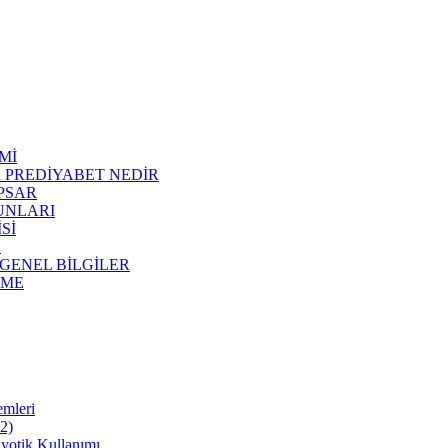
Mİ
R PREDİYABET NEDİR
APSAR
RUNLARI
Sİ
E
 GENEL BİLGİLER
NME
emleri
22)
iyotik Kullanımı