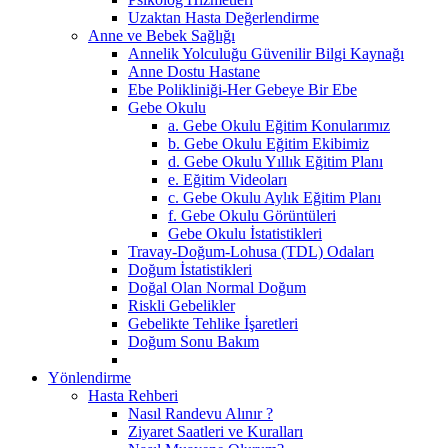
Uzaktan Hasta Değerlendirme
Anne ve Bebek Sağlığı
Annelik Yolculuğu Güvenilir Bilgi Kaynağı
Anne Dostu Hastane
Ebe Polikliniği-Her Gebeye Bir Ebe
Gebe Okulu
a. Gebe Okulu Eğitim Konularımız
b. Gebe Okulu Eğitim Ekibimiz
d. Gebe Okulu Yıllık Eğitim Planı
e. Eğitim Videoları
c. Gebe Okulu Aylık Eğitim Planı
f. Gebe Okulu Görüntüleri
Gebe Okulu İstatistikleri
Travay-Doğum-Lohusa (TDL) Odaları
Doğum İstatistikleri
Doğal Olan Normal Doğum
Riskli Gebelikler
Gebelikte Tehlike İşaretleri
Doğum Sonu Bakım
Yönlendirme
Hasta Rehberi
Nasıl Randevu Alınır ?
Ziyaret Saatleri ve Kuralları