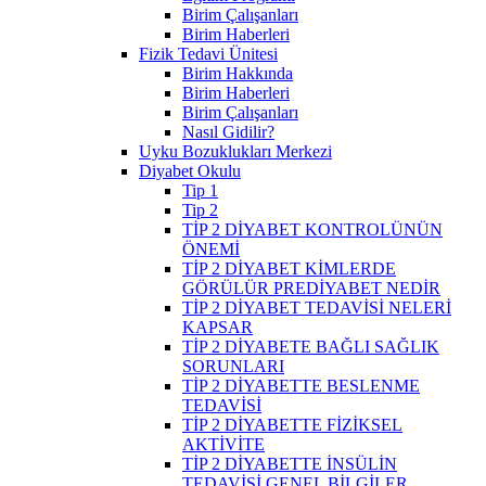
Birim Çalışanları
Birim Haberleri
Fizik Tedavi Ünitesi
Birim Hakkında
Birim Haberleri
Birim Çalışanları
Nasıl Gidilir?
Uyku Bozuklukları Merkezi
Diyabet Okulu
Tip 1
Tip 2
TİP 2 DİYABET KONTROLÜNÜN
ÖNEMİ
TİP 2 DİYABET KİMLERDE
GÖRÜLÜR PREDİYABET NEDİR
TİP 2 DİYABET TEDAVİSİ NELERİ
KAPSAR
TİP 2 DİYABETE BAĞLI SAĞLIK
SORUNLARI
TİP 2 DİYABETTE BESLENME
TEDAVİSİ
TİP 2 DİYABETTE FİZİKSEL
AKTİVİTE
TİP 2 DİYABETTE İNSÜLİN
TEDAVİSİ GENEL BİLGİLER