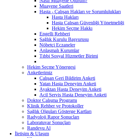
Nasıl Muayene Olurum?
Muayene Saatleri
Hasta - Çalışan Hakları ve Sorumlulukları
Hasta Hakları
Hasta Çalışan Güvenliği Yönetmeliği
Hekim Seçme Hakkı
Engelli Rehberi
Sağlık Kurulu Başvurusu
Nöbetçi Eczaneler
Anlaşmalı Kurumlar
Tıbbi Sosyal Hizmetler Birimi
Hekim Seçme Yönergesi
Anketlerimiz
Çalışan Geri Bildirim Anketi
Yatan Hasta Deneyim Anketi
Ayaktan Hasta Deneyim Anketi
Acil Servis Hasta Deneyim Anketi
Doktor Çalışma Programı
Klinik Rehber ve Protokoller
Sağlık Olguları Gösterge Kartları
Radyoloji Rapor Sonuçları
Laboratuvar Sonuçları
Randevu Al
İletişim & Ulaşım