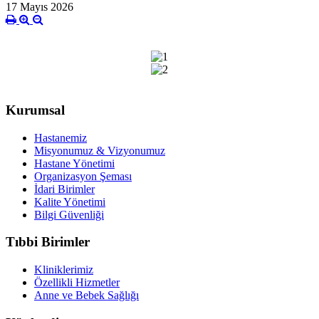
17 Mayıs 2026
Kurumsal
Hastanemiz
Misyonumuz & Vizyonumuz
Hastane Yönetimi
Organizasyon Şeması
İdari Birimler
Kalite Yönetimi
Bilgi Güvenliği
Tıbbi Birimler
Kliniklerimiz
Özellikli Hizmetler
Anne ve Bebek Sağlığı