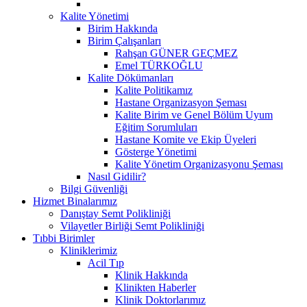
Kalite Yönetimi
Birim Hakkında
Birim Çalışanları
Rahşan GÜNER GEÇMEZ
Emel TÜRKOĞLU
Kalite Dökümanları
Kalite Politikamız
Hastane Organizasyon Şeması
Kalite Birim ve Genel Bölüm Uyum
Eğitim Sorumluları
Hastane Komite ve Ekip Üyeleri
Gösterge Yönetimi
Kalite Yönetim Organizasyonu Şeması
Nasıl Gidilir?
Bilgi Güvenliği
Hizmet Binalarımız
Danıştay Semt Polikliniği
Vilayetler Birliği Semt Polikliniği
Tıbbi Birimler
Kliniklerimiz
Acil Tıp
Klinik Hakkında
Klinikten Haberler
Klinik Doktorlarımız