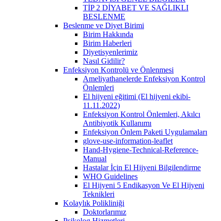
TİP 2 DİYABET VE SAĞLIKLI
BESLENME
Beslenme ve Diyet Birimi
Birim Hakkında
Birim Haberleri
Diyetisyenlerimiz
Nasıl Gidilir?
Enfeksiyon Kontrolü ve Önlenmesi
Ameliyathanelerde Enfeksiyon Kontrol
Önlemleri
El hijyeni eğitimi (El hijyeni ekibi-
11.11.2022)
Enfeksiyon Kontrol Önlemleri, Akılcı
Antibiyotik Kullanımı
Enfeksiyon Önlem Paketi Uygulamaları
glove-use-information-leaflet
Hand-Hygiene-Technical-Reference-
Manual
Hastalar İçin El Hijyeni Bilgilendirme
WHO Guidelines
El Hijyeni 5 Endikasyon Ve El Hijyeni
Teknikleri
Kolaylık Polikliniği
Doktorlarımız
Psikolog Hizmetleri