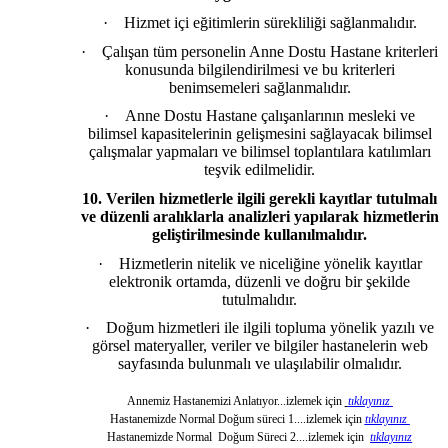
·
Hizmet içi eğitimlerin sürekliliği sağlanmalıdır.
·
Çalışan tüm personelin Anne Dostu Hastane kriterleri
konusunda bilgilendirilmesi ve bu kriterleri
benimsemeleri sağlanmalıdır.
·
Anne Dostu Hastane çalışanlarının mesleki ve
bilimsel kapasitelerinin gelişmesini sağlayacak bilimsel
çalışmalar yapmaları ve bilimsel toplantılara katılımları
teşvik edilmelidir.
10.
Verilen hizmetlerle ilgili gerekli kayıtlar tutulmalı
ve düzenli aralıklarla analizleri yapılarak hizmetlerin
geliştirilmesinde kullanılmalıdır.
·
Hizmetlerin nitelik ve niceliğine yönelik kayıtlar
elektronik ortamda, düzenli ve doğru bir şekilde
tutulmalıdır.
·
Doğum hizmetleri ile ilgili topluma yönelik yazılı ve
görsel materyaller, veriler ve bilgiler hastanelerin web
sayfasında bulunmalı ve ulaşılabilir olmalıdır.
Annemiz Hastanemizi Anlatıyor...izlemek için
tıklayınız
Hastanemizde Normal Doğum süreci 1....izlemek için
tıklayınız
Hastanemizde Normal Doğum Süreci 2....izlemek için
tıklayınız