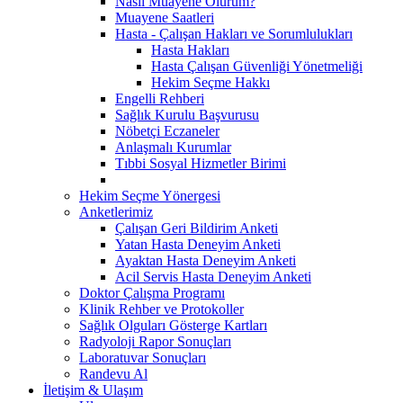
Nasıl Muayene Olurum?
Muayene Saatleri
Hasta - Çalışan Hakları ve Sorumlulukları
Hasta Hakları
Hasta Çalışan Güvenliği Yönetmeliği
Hekim Seçme Hakkı
Engelli Rehberi
Sağlık Kurulu Başvurusu
Nöbetçi Eczaneler
Anlaşmalı Kurumlar
Tıbbi Sosyal Hizmetler Birimi
Hekim Seçme Yönergesi
Anketlerimiz
Çalışan Geri Bildirim Anketi
Yatan Hasta Deneyim Anketi
Ayaktan Hasta Deneyim Anketi
Acil Servis Hasta Deneyim Anketi
Doktor Çalışma Programı
Klinik Rehber ve Protokoller
Sağlık Olguları Gösterge Kartları
Radyoloji Rapor Sonuçları
Laboratuvar Sonuçları
Randevu Al
İletişim & Ulaşım