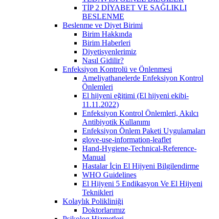
TİP 2 DİYABET VE SAĞLIKLI
BESLENME
Beslenme ve Diyet Birimi
Birim Hakkında
Birim Haberleri
Diyetisyenlerimiz
Nasıl Gidilir?
Enfeksiyon Kontrolü ve Önlenmesi
Ameliyathanelerde Enfeksiyon Kontrol
Önlemleri
El hijyeni eğitimi (El hijyeni ekibi-
11.11.2022)
Enfeksiyon Kontrol Önlemleri, Akılcı
Antibiyotik Kullanımı
Enfeksiyon Önlem Paketi Uygulamaları
glove-use-information-leaflet
Hand-Hygiene-Technical-Reference-
Manual
Hastalar İçin El Hijyeni Bilgilendirme
WHO Guidelines
El Hijyeni 5 Endikasyon Ve El Hijyeni
Teknikleri
Kolaylık Polikliniği
Doktorlarımız
Psikolog Hizmetleri