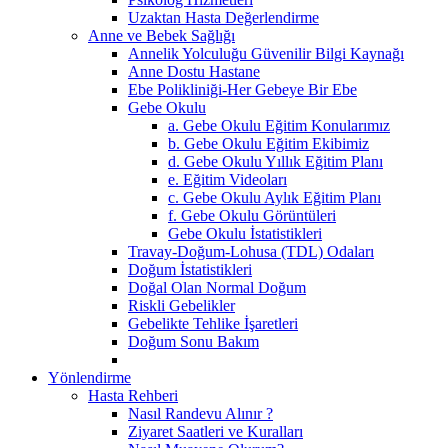
Uzaktan Hasta Değerlendirme
Anne ve Bebek Sağlığı
Annelik Yolculuğu Güvenilir Bilgi Kaynağı
Anne Dostu Hastane
Ebe Polikliniği-Her Gebeye Bir Ebe
Gebe Okulu
a. Gebe Okulu Eğitim Konularımız
b. Gebe Okulu Eğitim Ekibimiz
d. Gebe Okulu Yıllık Eğitim Planı
e. Eğitim Videoları
c. Gebe Okulu Aylık Eğitim Planı
f. Gebe Okulu Görüntüleri
Gebe Okulu İstatistikleri
Travay-Doğum-Lohusa (TDL) Odaları
Doğum İstatistikleri
Doğal Olan Normal Doğum
Riskli Gebelikler
Gebelikte Tehlike İşaretleri
Doğum Sonu Bakım
Yönlendirme
Hasta Rehberi
Nasıl Randevu Alınır ?
Ziyaret Saatleri ve Kuralları