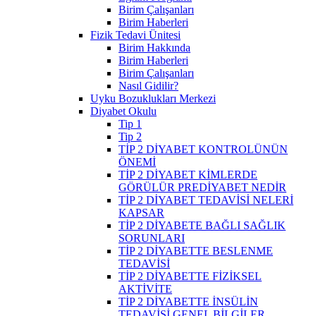
Birim Çalışanları
Birim Haberleri
Fizik Tedavi Ünitesi
Birim Hakkında
Birim Haberleri
Birim Çalışanları
Nasıl Gidilir?
Uyku Bozuklukları Merkezi
Diyabet Okulu
Tip 1
Tip 2
TİP 2 DİYABET KONTROLÜNÜN
ÖNEMİ
TİP 2 DİYABET KİMLERDE
GÖRÜLÜR PREDİYABET NEDİR
TİP 2 DİYABET TEDAVİSİ NELERİ
KAPSAR
TİP 2 DİYABETE BAĞLI SAĞLIK
SORUNLARI
TİP 2 DİYABETTE BESLENME
TEDAVİSİ
TİP 2 DİYABETTE FİZİKSEL
AKTİVİTE
TİP 2 DİYABETTE İNSÜLİN
TEDAVİSİ GENEL BİLGİLER