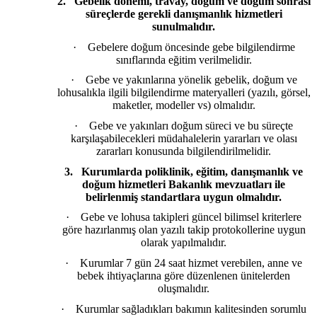
2.
Gebelik dönemi, travay, doğum ve doğum sonrası
süreçlerde gerekli danışmanlık hizmetleri
sunulmalıdır.
·
Gebelere doğum öncesinde gebe bilgilendirme
sınıflarında eğitim verilmelidir.
·
Gebe ve yakınlarına yönelik gebelik, doğum ve
lohusalıkla ilgili bilgilendirme materyalleri (yazılı, görsel,
maketler, modeller vs) olmalıdır.
·
Gebe ve yakınları doğum süreci ve bu süreçte
karşılaşabilecekleri müdahalelerin yararları ve olası
zararları konusunda bilgilendirilmelidir.
3.
Kurumlarda poliklinik, eğitim, danışmanlık ve
doğum hizmetleri Bakanlık mevzuatları ile
belirlenmiş standartlara uygun olmalıdır.
·
Gebe ve lohusa takipleri güncel bilimsel kriterlere
göre hazırlanmış olan yazılı takip protokollerine uygun
olarak yapılmalıdır.
·
Kurumlar 7 gün 24 saat hizmet verebilen, anne ve
bebek ihtiyaçlarına göre düzenlenen ünitelerden
oluşmalıdır.
·
Kurumlar sağladıkları bakımın kalitesinden sorumlu