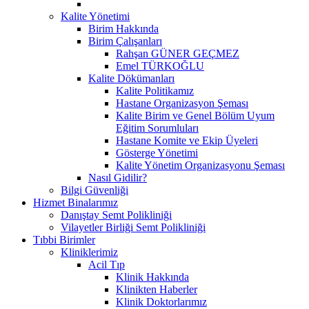
Kalite Yönetimi
Birim Hakkında
Birim Çalışanları
Rahşan GÜNER GEÇMEZ
Emel TÜRKOĞLU
Kalite Dökümanları
Kalite Politikamız
Hastane Organizasyon Şeması
Kalite Birim ve Genel Bölüm Uyum
Eğitim Sorumluları
Hastane Komite ve Ekip Üyeleri
Gösterge Yönetimi
Kalite Yönetim Organizasyonu Şeması
Nasıl Gidilir?
Bilgi Güvenliği
Hizmet Binalarımız
Danıştay Semt Polikliniği
Vilayetler Birliği Semt Polikliniği
Tıbbi Birimler
Kliniklerimiz
Acil Tıp
Klinik Hakkında
Klinikten Haberler
Klinik Doktorlarımız