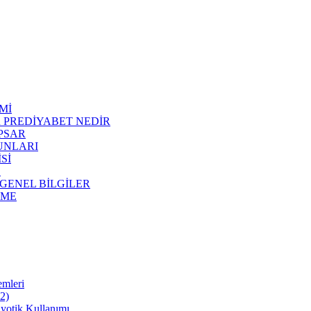
Mİ
R PREDİYABET NEDİR
APSAR
RUNLARI
Sİ
E
 GENEL BİLGİLER
NME
emleri
22)
iyotik Kullanımı