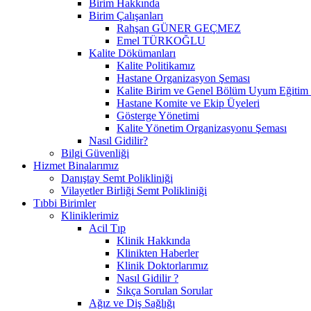
Birim Hakkında
Birim Çalışanları
Rahşan GÜNER GEÇMEZ
Emel TÜRKOĞLU
Kalite Dökümanları
Kalite Politikamız
Hastane Organizasyon Şeması
Kalite Birim ve Genel Bölüm Uyum Eğitim 
Hastane Komite ve Ekip Üyeleri
Gösterge Yönetimi
Kalite Yönetim Organizasyonu Şeması
Nasıl Gidilir?
Bilgi Güvenliği
Hizmet Binalarımız
Danıştay Semt Polikliniği
Vilayetler Birliği Semt Polikliniği
Tıbbi Birimler
Kliniklerimiz
Acil Tıp
Klinik Hakkında
Klinikten Haberler
Klinik Doktorlarımız
Nasıl Gidilir ?
Sıkça Sorulan Sorular
Ağız ve Diş Sağlığı