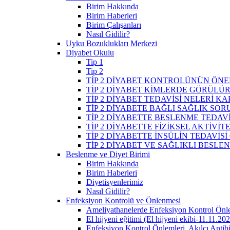
Birim Hakkında
Birim Haberleri
Birim Çalışanları
Nasıl Gidilir?
Uyku Bozuklukları Merkezi
Diyabet Okulu
Tip 1
Tip 2
TİP 2 DİYABET KONTROLÜNÜN ÖNE
TİP 2 DİYABET KİMLERDE GÖRÜLÜ
TİP 2 DİYABET TEDAVİSİ NELERİ K
TİP 2 DİYABETE BAĞLI SAĞLIK SO
TİP 2 DİYABETTE BESLENME TEDAVİ
TİP 2 DİYABETTE FİZİKSEL AKTİVİT
TİP 2 DİYABETTE İNSÜLİN TEDAVİSİ
TİP 2 DİYABET VE SAĞLIKLI BESLE
Beslenme ve Diyet Birimi
Birim Hakkında
Birim Haberleri
Diyetisyenlerimiz
Nasıl Gidilir?
Enfeksiyon Kontrolü ve Önlenmesi
Ameliyathanelerde Enfeksiyon Kontrol Önl
El hijyeni eğitimi (El hijyeni ekibi-11.11.20
Enfeksiyon Kontrol Önlemleri, Akılcı Antib