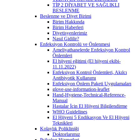
TİP 2 DİYABET VE SAĞLIKLI
BESLENME
Beslenme ve Diyet Birimi
Birim Hakkında
Birim Haberleri
Diyetisyenlerimiz
Nasıl Gidilir?
Enfeksiyon Kontrolü ve Önlenmesi
Ameliyathanelerde Enfeksiyon Kontrol
Önlemleri
El hijyeni eğitimi (El hijyeni ekibi-
11.11.2022)
Enfeksiyon Kontrol Önlemleri, Akılcı
Antibiyotik Kullanımı
Enfeksiyon Önlem Paketi Uygulamaları
glove-use-information-leaflet
Hand-Hygiene-Technical-Reference-
Manual
Hastalar İçin El Hijyeni Bilgilendirme
WHO Guidelines
El Hijyeni 5 Endikasyon Ve El Hijyeni
Teknikleri
Kolaylık Polikliniği
Doktorlarımız
Psikolog Hizmetleri