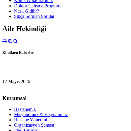
Klinik Doktorlarımız
Doktor Çalışma Programı
Nasıl Gidilir?
Sıkça Sorulan Sorular
Aile Hekimliği
Klinikten Haberler
17 Mayıs 2026
Kurumsal
Hastanemiz
Misyonumuz & Vizyonumuz
Hastane Yönetimi
Organizasyon Şeması
İdari Birimler