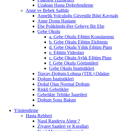
Uzaktan Hasta Değerlendirme
Anne ve Bebek Sağlığı
Annelik Yolculuğu Güvenilir Bilgi Kaynağı
Anne Dostu Hastane
Ebe Polikliniği-Her Gebeye Bir Ebe
Gebe Okulu
a. Gebe Okulu Eğitim Konularımız
b. Gebe Okulu Eğitim Ekibimiz
d. Gebe Okulu Yıllık Eğitim Planı
e. Eğitim Videoları
c. Gebe Okulu Aylık Eğitim Planı
f. Gebe Okulu Görüntüleri
Gebe Okulu İstatistikleri
Travay-Doğum-Lohusa (TDL) Odaları
Doğum İstatistikleri
Doğal Olan Normal Doğum
Riskli Gebelikler
Gebelikte Tehlike İşaretleri
Doğum Sonu Bakım
Yönlendirme
Hasta Rehberi
Nasıl Randevu Alınır ?
Ziyaret Saatleri ve Kuralları