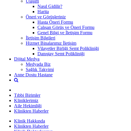
Ulaşım
Nasıl Gidilir?
Harita
Öneri ve Görüşleriniz
Hasta Öneri Formu
Çalışan Görüş ve Öneri Formu
Genel Bilgi ve İletişim Formu
İletişim Bilgileri
Hizmet Binalarımız İletişim
Vilayetler Birliği Semt Polikliniği
Danıştay Semt Polikliniği
Dijital Medya
Medyada Biz
Sağlık Takvimi
Anne Dostu Hastane
Tıbbi Birimler
Kliniklerimiz
Aile Hekimliği
Klinikten Haberler
Klinik Hakkında
Klinikten Haberler