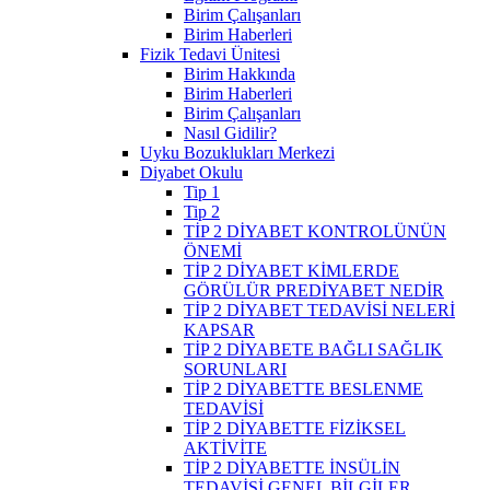
Birim Çalışanları
Birim Haberleri
Fizik Tedavi Ünitesi
Birim Hakkında
Birim Haberleri
Birim Çalışanları
Nasıl Gidilir?
Uyku Bozuklukları Merkezi
Diyabet Okulu
Tip 1
Tip 2
TİP 2 DİYABET KONTROLÜNÜN
ÖNEMİ
TİP 2 DİYABET KİMLERDE
GÖRÜLÜR PREDİYABET NEDİR
TİP 2 DİYABET TEDAVİSİ NELERİ
KAPSAR
TİP 2 DİYABETE BAĞLI SAĞLIK
SORUNLARI
TİP 2 DİYABETTE BESLENME
TEDAVİSİ
TİP 2 DİYABETTE FİZİKSEL
AKTİVİTE
TİP 2 DİYABETTE İNSÜLİN
TEDAVİSİ GENEL BİLGİLER