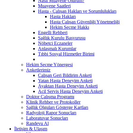
Nasıl Muayene Olurum?
Muayene Saatleri
Hasta - Çalışan Hakları ve Sorumlulukları
Hasta Hakları
Hasta Çalışan Güvenliği Yönetmeliği
Hekim Seçme Hakkı
Engelli Rehberi
Sağlık Kurulu Başvurusu
Nöbetçi Eczaneler
Anlaşmalı Kurumlar
Tıbbi Sosyal Hizmetler Birimi
Hekim Seçme Yönergesi
Anketlerimiz
Çalışan Geri Bildirim Anketi
Yatan Hasta Deneyim Anketi
Ayaktan Hasta Deneyim Anketi
Acil Servis Hasta Deneyim Anketi
Doktor Çalışma Programı
Klinik Rehber ve Protokoller
Sağlık Olguları Gösterge Kartları
Radyoloji Rapor Sonuçları
Laboratuvar Sonuçları
Randevu Al
İletişim & Ulaşım