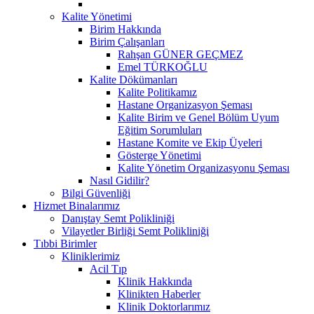
Kalite Yönetimi
Birim Hakkında
Birim Çalışanları
Rahşan GÜNER GEÇMEZ
Emel TÜRKOĞLU
Kalite Dökümanları
Kalite Politikamız
Hastane Organizasyon Şeması
Kalite Birim ve Genel Bölüm Uyum
Eğitim Sorumluları
Hastane Komite ve Ekip Üyeleri
Gösterge Yönetimi
Kalite Yönetim Organizasyonu Şeması
Nasıl Gidilir?
Bilgi Güvenliği
Hizmet Binalarımız
Danıştay Semt Polikliniği
Vilayetler Birliği Semt Polikliniği
Tıbbi Birimler
Kliniklerimiz
Acil Tıp
Klinik Hakkında
Klinikten Haberler
Klinik Doktorlarımız