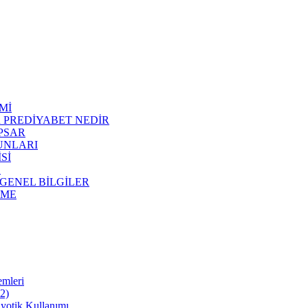
Mİ
R PREDİYABET NEDİR
APSAR
RUNLARI
Sİ
E
 GENEL BİLGİLER
NME
emleri
22)
iyotik Kullanımı