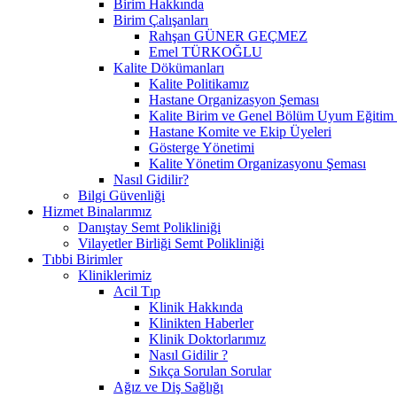
Birim Hakkında
Birim Çalışanları
Rahşan GÜNER GEÇMEZ
Emel TÜRKOĞLU
Kalite Dökümanları
Kalite Politikamız
Hastane Organizasyon Şeması
Kalite Birim ve Genel Bölüm Uyum Eğitim 
Hastane Komite ve Ekip Üyeleri
Gösterge Yönetimi
Kalite Yönetim Organizasyonu Şeması
Nasıl Gidilir?
Bilgi Güvenliği
Hizmet Binalarımız
Danıştay Semt Polikliniği
Vilayetler Birliği Semt Polikliniği
Tıbbi Birimler
Kliniklerimiz
Acil Tıp
Klinik Hakkında
Klinikten Haberler
Klinik Doktorlarımız
Nasıl Gidilir ?
Sıkça Sorulan Sorular
Ağız ve Diş Sağlığı