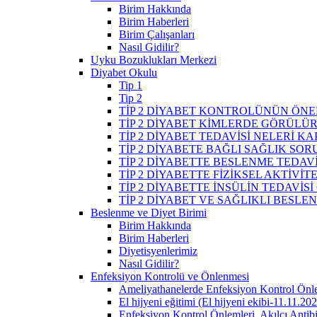
Birim Hakkında
Birim Haberleri
Birim Çalışanları
Nasıl Gidilir?
Uyku Bozuklukları Merkezi
Diyabet Okulu
Tip 1
Tip 2
TİP 2 DİYABET KONTROLÜNÜN ÖNE
TİP 2 DİYABET KİMLERDE GÖRÜLÜ
TİP 2 DİYABET TEDAVİSİ NELERİ K
TİP 2 DİYABETE BAĞLI SAĞLIK SO
TİP 2 DİYABETTE BESLENME TEDAVİ
TİP 2 DİYABETTE FİZİKSEL AKTİVİT
TİP 2 DİYABETTE İNSÜLİN TEDAVİSİ
TİP 2 DİYABET VE SAĞLIKLI BESLE
Beslenme ve Diyet Birimi
Birim Hakkında
Birim Haberleri
Diyetisyenlerimiz
Nasıl Gidilir?
Enfeksiyon Kontrolü ve Önlenmesi
Ameliyathanelerde Enfeksiyon Kontrol Önl
El hijyeni eğitimi (El hijyeni ekibi-11.11.20
Enfeksiyon Kontrol Önlemleri, Akılcı Antib