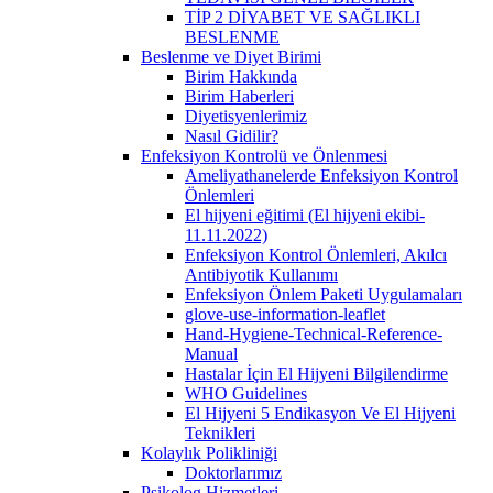
TİP 2 DİYABET VE SAĞLIKLI
BESLENME
Beslenme ve Diyet Birimi
Birim Hakkında
Birim Haberleri
Diyetisyenlerimiz
Nasıl Gidilir?
Enfeksiyon Kontrolü ve Önlenmesi
Ameliyathanelerde Enfeksiyon Kontrol
Önlemleri
El hijyeni eğitimi (El hijyeni ekibi-
11.11.2022)
Enfeksiyon Kontrol Önlemleri, Akılcı
Antibiyotik Kullanımı
Enfeksiyon Önlem Paketi Uygulamaları
glove-use-information-leaflet
Hand-Hygiene-Technical-Reference-
Manual
Hastalar İçin El Hijyeni Bilgilendirme
WHO Guidelines
El Hijyeni 5 Endikasyon Ve El Hijyeni
Teknikleri
Kolaylık Polikliniği
Doktorlarımız
Psikolog Hizmetleri