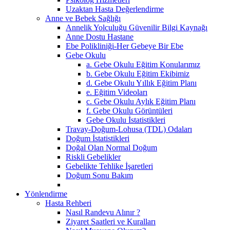
Uzaktan Hasta Değerlendirme
Anne ve Bebek Sağlığı
Annelik Yolculuğu Güvenilir Bilgi Kaynağı
Anne Dostu Hastane
Ebe Polikliniği-Her Gebeye Bir Ebe
Gebe Okulu
a. Gebe Okulu Eğitim Konularımız
b. Gebe Okulu Eğitim Ekibimiz
d. Gebe Okulu Yıllık Eğitim Planı
e. Eğitim Videoları
c. Gebe Okulu Aylık Eğitim Planı
f. Gebe Okulu Görüntüleri
Gebe Okulu İstatistikleri
Travay-Doğum-Lohusa (TDL) Odaları
Doğum İstatistikleri
Doğal Olan Normal Doğum
Riskli Gebelikler
Gebelikte Tehlike İşaretleri
Doğum Sonu Bakım
Yönlendirme
Hasta Rehberi
Nasıl Randevu Alınır ?
Ziyaret Saatleri ve Kuralları