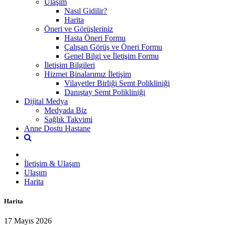
Ulaşım
Nasıl Gidilir?
Harita
Öneri ve Görüşleriniz
Hasta Öneri Formu
Çalışan Görüş ve Öneri Formu
Genel Bilgi ve İletişim Formu
İletişim Bilgileri
Hizmet Binalarımız İletişim
Vilayetler Birliği Semt Polikliniği
Danıştay Semt Polikliniği
Dijital Medya
Medyada Biz
Sağlık Takvimi
Anne Dostu Hastane
İletişim & Ulaşım
Ulaşım
Harita
Harita
17 Mayıs 2026