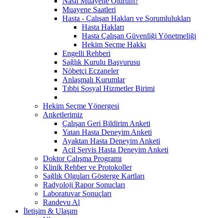
Nasıl Muayene Olurum?
Muayene Saatleri
Hasta - Çalışan Hakları ve Sorumlulukları
Hasta Hakları
Hasta Çalışan Güvenliği Yönetmeliği
Hekim Seçme Hakkı
Engelli Rehberi
Sağlık Kurulu Başvurusu
Nöbetçi Eczaneler
Anlaşmalı Kurumlar
Tıbbi Sosyal Hizmetler Birimi
Hekim Seçme Yönergesi
Anketlerimiz
Çalışan Geri Bildirim Anketi
Yatan Hasta Deneyim Anketi
Ayaktan Hasta Deneyim Anketi
Acil Servis Hasta Deneyim Anketi
Doktor Çalışma Programı
Klinik Rehber ve Protokoller
Sağlık Olguları Gösterge Kartları
Radyoloji Rapor Sonuçları
Laboratuvar Sonuçları
Randevu Al
İletişim & Ulaşım