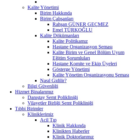
Kalite Yönetimi
Birim Hakkında
Birim Çalışanları
Rahşan GÜNER GEÇMEZ
Emel TÜRKOĞLU
Kalite Dökümanları
Kalite Politikamız
Hastane Organizasyon Şeması
Kalite Birim ve Genel Bölüm Uyum
Eğitim Sorumluları
Hastane Komite ve Ekip Üyeleri
Gösterge Yönetimi
Kalite Yönetim Organizasyonu Şeması
Nasıl Gidilir?
Bilgi Güvenliği
Hizmet Binalarımız
Danıştay Semt Polikliniği
Vilayetler Birliği Semt Polikliniği
Tıbbi Birimler
Kliniklerimiz
Acil Tıp
Klinik Hakkında
Klinikten Haberler
Klinik Doktorlarımız