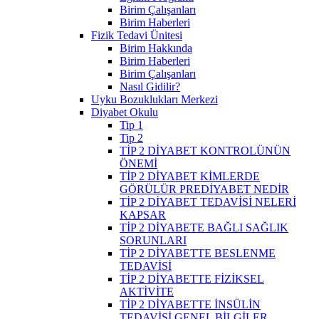
Birim Çalışanları
Birim Haberleri
Fizik Tedavi Ünitesi
Birim Hakkında
Birim Haberleri
Birim Çalışanları
Nasıl Gidilir?
Uyku Bozuklukları Merkezi
Diyabet Okulu
Tip 1
Tip 2
TİP 2 DİYABET KONTROLÜNÜN
ÖNEMİ
TİP 2 DİYABET KİMLERDE
GÖRÜLÜR PREDİYABET NEDİR
TİP 2 DİYABET TEDAVİSİ NELERİ
KAPSAR
TİP 2 DİYABETE BAĞLI SAĞLIK
SORUNLARI
TİP 2 DİYABETTE BESLENME
TEDAVİSİ
TİP 2 DİYABETTE FİZİKSEL
AKTİVİTE
TİP 2 DİYABETTE İNSÜLİN
TEDAVİSİ GENEL BİLGİLER