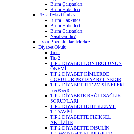
Birim Çalışanları
Birim Haberleri
Fizik Tedavi Ünitesi
Birim Hakkında
Birim Haberleri
Birim Çalışanları
Nasıl Gidilir?
Uyku Bozuklukları Merkezi
Diyabet Okulu
Tip 1
Tip 2
TİP 2 DİYABET KONTROLÜNÜN
ÖNEMİ
TİP 2 DİYABET KİMLERDE
GÖRÜLÜR PREDİYABET NEDİR
TİP 2 DİYABET TEDAVİSİ NELERİ
KAPSAR
TİP 2 DİYABETE BAĞLI SAĞLIK
SORUNLARI
TİP 2 DİYABETTE BESLENME
TEDAVİSİ
TİP 2 DİYABETTE FİZİKSEL
AKTİVİTE
TİP 2 DİYABETTE İNSÜLİN
TEDAVİSİ GENEL BİLGİLER