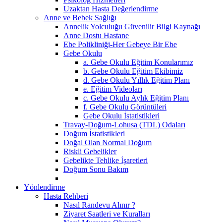
Uzaktan Hasta Değerlendirme
Anne ve Bebek Sağlığı
Annelik Yolculuğu Güvenilir Bilgi Kaynağı
Anne Dostu Hastane
Ebe Polikliniği-Her Gebeye Bir Ebe
Gebe Okulu
a. Gebe Okulu Eğitim Konularımız
b. Gebe Okulu Eğitim Ekibimiz
d. Gebe Okulu Yıllık Eğitim Planı
e. Eğitim Videoları
c. Gebe Okulu Aylık Eğitim Planı
f. Gebe Okulu Görüntüleri
Gebe Okulu İstatistikleri
Travay-Doğum-Lohusa (TDL) Odaları
Doğum İstatistikleri
Doğal Olan Normal Doğum
Riskli Gebelikler
Gebelikte Tehlike İşaretleri
Doğum Sonu Bakım
Yönlendirme
Hasta Rehberi
Nasıl Randevu Alınır ?
Ziyaret Saatleri ve Kuralları