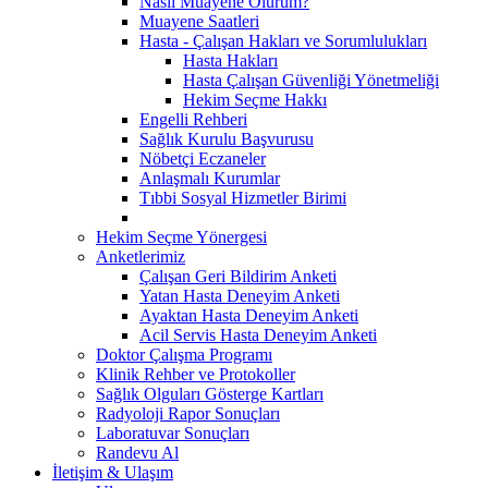
Nasıl Muayene Olurum?
Muayene Saatleri
Hasta - Çalışan Hakları ve Sorumlulukları
Hasta Hakları
Hasta Çalışan Güvenliği Yönetmeliği
Hekim Seçme Hakkı
Engelli Rehberi
Sağlık Kurulu Başvurusu
Nöbetçi Eczaneler
Anlaşmalı Kurumlar
Tıbbi Sosyal Hizmetler Birimi
Hekim Seçme Yönergesi
Anketlerimiz
Çalışan Geri Bildirim Anketi
Yatan Hasta Deneyim Anketi
Ayaktan Hasta Deneyim Anketi
Acil Servis Hasta Deneyim Anketi
Doktor Çalışma Programı
Klinik Rehber ve Protokoller
Sağlık Olguları Gösterge Kartları
Radyoloji Rapor Sonuçları
Laboratuvar Sonuçları
Randevu Al
İletişim & Ulaşım