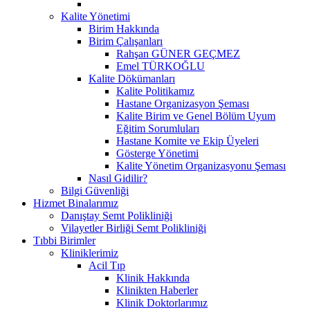
Kalite Yönetimi
Birim Hakkında
Birim Çalışanları
Rahşan GÜNER GEÇMEZ
Emel TÜRKOĞLU
Kalite Dökümanları
Kalite Politikamız
Hastane Organizasyon Şeması
Kalite Birim ve Genel Bölüm Uyum
Eğitim Sorumluları
Hastane Komite ve Ekip Üyeleri
Gösterge Yönetimi
Kalite Yönetim Organizasyonu Şeması
Nasıl Gidilir?
Bilgi Güvenliği
Hizmet Binalarımız
Danıştay Semt Polikliniği
Vilayetler Birliği Semt Polikliniği
Tıbbi Birimler
Kliniklerimiz
Acil Tıp
Klinik Hakkında
Klinikten Haberler
Klinik Doktorlarımız