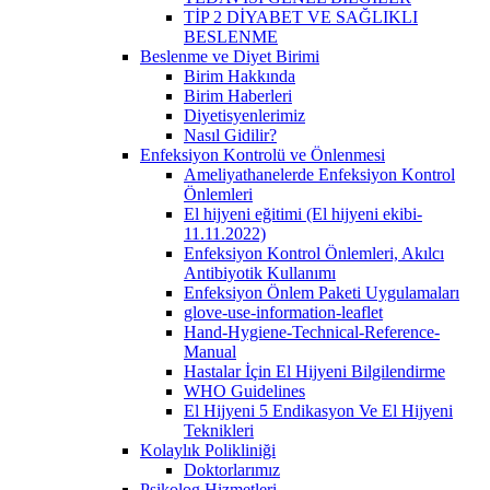
TİP 2 DİYABET VE SAĞLIKLI
BESLENME
Beslenme ve Diyet Birimi
Birim Hakkında
Birim Haberleri
Diyetisyenlerimiz
Nasıl Gidilir?
Enfeksiyon Kontrolü ve Önlenmesi
Ameliyathanelerde Enfeksiyon Kontrol
Önlemleri
El hijyeni eğitimi (El hijyeni ekibi-
11.11.2022)
Enfeksiyon Kontrol Önlemleri, Akılcı
Antibiyotik Kullanımı
Enfeksiyon Önlem Paketi Uygulamaları
glove-use-information-leaflet
Hand-Hygiene-Technical-Reference-
Manual
Hastalar İçin El Hijyeni Bilgilendirme
WHO Guidelines
El Hijyeni 5 Endikasyon Ve El Hijyeni
Teknikleri
Kolaylık Polikliniği
Doktorlarımız
Psikolog Hizmetleri