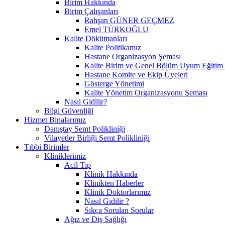
Birim Hakkında
Birim Çalışanları
Rahşan GÜNER GEÇMEZ
Emel TÜRKOĞLU
Kalite Dökümanları
Kalite Politikamız
Hastane Organizasyon Şeması
Kalite Birim ve Genel Bölüm Uyum Eğitim 
Hastane Komite ve Ekip Üyeleri
Gösterge Yönetimi
Kalite Yönetim Organizasyonu Şeması
Nasıl Gidilir?
Bilgi Güvenliği
Hizmet Binalarımız
Danıştay Semt Polikliniği
Vilayetler Birliği Semt Polikliniği
Tıbbi Birimler
Kliniklerimiz
Acil Tıp
Klinik Hakkında
Klinikten Haberler
Klinik Doktorlarımız
Nasıl Gidilir ?
Sıkça Sorulan Sorular
Ağız ve Diş Sağlığı