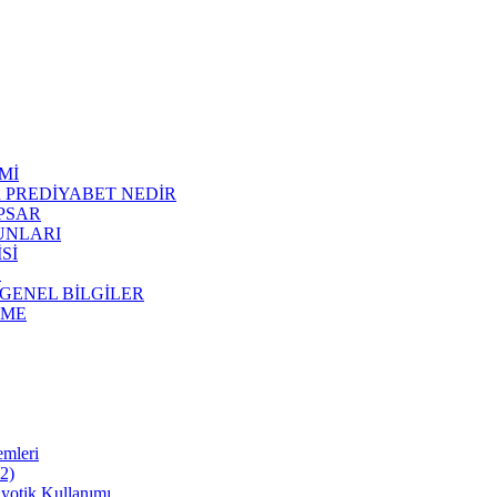
Mİ
R PREDİYABET NEDİR
APSAR
RUNLARI
Sİ
E
 GENEL BİLGİLER
NME
emleri
22)
iyotik Kullanımı