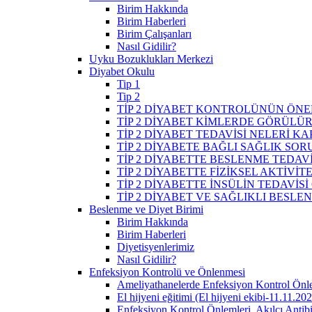
Birim Hakkında
Birim Haberleri
Birim Çalışanları
Nasıl Gidilir?
Uyku Bozuklukları Merkezi
Diyabet Okulu
Tip 1
Tip 2
TİP 2 DİYABET KONTROLÜNÜN ÖNE
TİP 2 DİYABET KİMLERDE GÖRÜLÜ
TİP 2 DİYABET TEDAVİSİ NELERİ K
TİP 2 DİYABETE BAĞLI SAĞLIK SO
TİP 2 DİYABETTE BESLENME TEDAVİ
TİP 2 DİYABETTE FİZİKSEL AKTİVİT
TİP 2 DİYABETTE İNSÜLİN TEDAVİSİ
TİP 2 DİYABET VE SAĞLIKLI BESLE
Beslenme ve Diyet Birimi
Birim Hakkında
Birim Haberleri
Diyetisyenlerimiz
Nasıl Gidilir?
Enfeksiyon Kontrolü ve Önlenmesi
Ameliyathanelerde Enfeksiyon Kontrol Önl
El hijyeni eğitimi (El hijyeni ekibi-11.11.20
Enfeksiyon Kontrol Önlemleri, Akılcı Antib