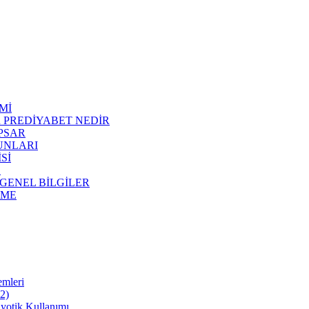
Mİ
R PREDİYABET NEDİR
APSAR
RUNLARI
Sİ
E
 GENEL BİLGİLER
NME
emleri
22)
iyotik Kullanımı