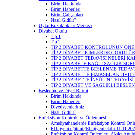
Birim Hakkında
Birim Haberleri
Birim Çalışanları
Nasıl Gidilir?
Uyku Bozuklukları Merkezi
Diyabet Okulu
Tip 1
Tip 2
TİP 2 DİYABET KONTROLÜNÜN ÖNE
TİP 2 DİYABET KİMLERDE GÖRÜLÜ
TİP 2 DİYABET TEDAVİSİ NELERİ K
TİP 2 DİYABETE BAĞLI SAĞLIK SO
TİP 2 DİYABETTE BESLENME TEDAVİ
TİP 2 DİYABETTE FİZİKSEL AKTİVİT
TİP 2 DİYABETTE İNSÜLİN TEDAVİSİ
TİP 2 DİYABET VE SAĞLIKLI BESLE
Beslenme ve Diyet Birimi
Birim Hakkında
Birim Haberleri
Diyetisyenlerimiz
Nasıl Gidilir?
Enfeksiyon Kontrolü ve Önlenmesi
Ameliyathanelerde Enfeksiyon Kontrol Önl
El hijyeni eğitimi (El hijyeni ekibi-11.11.20
Enfeksiyon Kontrol Önlemleri, Akılcı Antib