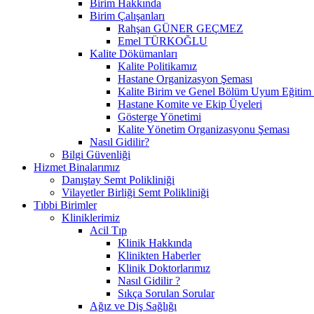
Birim Hakkında
Birim Çalışanları
Rahşan GÜNER GEÇMEZ
Emel TÜRKOĞLU
Kalite Dökümanları
Kalite Politikamız
Hastane Organizasyon Şeması
Kalite Birim ve Genel Bölüm Uyum Eğitim 
Hastane Komite ve Ekip Üyeleri
Gösterge Yönetimi
Kalite Yönetim Organizasyonu Şeması
Nasıl Gidilir?
Bilgi Güvenliği
Hizmet Binalarımız
Danıştay Semt Polikliniği
Vilayetler Birliği Semt Polikliniği
Tıbbi Birimler
Kliniklerimiz
Acil Tıp
Klinik Hakkında
Klinikten Haberler
Klinik Doktorlarımız
Nasıl Gidilir ?
Sıkça Sorulan Sorular
Ağız ve Diş Sağlığı