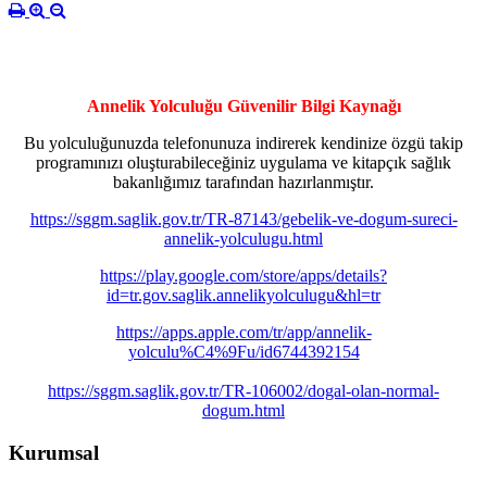
Annelik Yolculuğu Güvenilir Bilgi Kaynağı
Bu yolculuğunuzda telefonunuza indirerek kendinize özgü takip
programınızı oluşturabileceğiniz uygulama ve kitapçık sağlık
bakanlığımız tarafından hazırlanmıştır.
https://sggm.saglik.gov.tr/TR-87143/gebelik-ve-dogum-sureci-
annelik-yolculugu.html
https://play.google.com/store/apps/details?
id=tr.gov.saglik.annelikyolculugu&hl=tr
https://apps.apple.com/tr/app/annelik-
yolculu%C4%9Fu/id6744392154
https://sggm.saglik.gov.tr/TR-106002/dogal-olan-normal-
dogum.html
Kurumsal