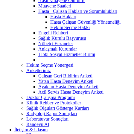
Nasıl Muayene Olurum?
Muayene Saatleri
Hasta - Çalışan Hakları ve Sorumlulukları
Hasta Hakları
Hasta Çalışan Güvenliği Yönetmeliği
Hekim Seçme Hakkı
Engelli Rehberi
Sağlık Kurulu Başvurusu
Nöbetçi Eczaneler
Anlaşmalı Kurumlar
Tıbbi Sosyal Hizmetler Birimi
Hekim Seçme Yönergesi
Anketlerimiz
Çalışan Geri Bildirim Anketi
Yatan Hasta Deneyim Anketi
Ayaktan Hasta Deneyim Anketi
Acil Servis Hasta Deneyim Anketi
Doktor Çalışma Programı
Klinik Rehber ve Protokoller
Sağlık Olguları Gösterge Kartları
Radyoloji Rapor Sonuçları
Laboratuvar Sonuçları
Randevu Al
İletişim & Ulaşım