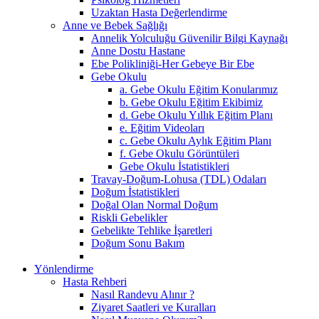
Uzaktan Hasta Değerlendirme
Anne ve Bebek Sağlığı
Annelik Yolculuğu Güvenilir Bilgi Kaynağı
Anne Dostu Hastane
Ebe Polikliniği-Her Gebeye Bir Ebe
Gebe Okulu
a. Gebe Okulu Eğitim Konularımız
b. Gebe Okulu Eğitim Ekibimiz
d. Gebe Okulu Yıllık Eğitim Planı
e. Eğitim Videoları
c. Gebe Okulu Aylık Eğitim Planı
f. Gebe Okulu Görüntüleri
Gebe Okulu İstatistikleri
Travay-Doğum-Lohusa (TDL) Odaları
Doğum İstatistikleri
Doğal Olan Normal Doğum
Riskli Gebelikler
Gebelikte Tehlike İşaretleri
Doğum Sonu Bakım
Yönlendirme
Hasta Rehberi
Nasıl Randevu Alınır ?
Ziyaret Saatleri ve Kuralları