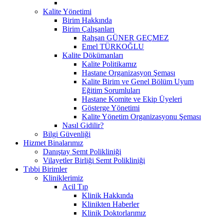
Kalite Yönetimi
Birim Hakkında
Birim Çalışanları
Rahşan GÜNER GEÇMEZ
Emel TÜRKOĞLU
Kalite Dökümanları
Kalite Politikamız
Hastane Organizasyon Şeması
Kalite Birim ve Genel Bölüm Uyum
Eğitim Sorumluları
Hastane Komite ve Ekip Üyeleri
Gösterge Yönetimi
Kalite Yönetim Organizasyonu Şeması
Nasıl Gidilir?
Bilgi Güvenliği
Hizmet Binalarımız
Danıştay Semt Polikliniği
Vilayetler Birliği Semt Polikliniği
Tıbbi Birimler
Kliniklerimiz
Acil Tıp
Klinik Hakkında
Klinikten Haberler
Klinik Doktorlarımız