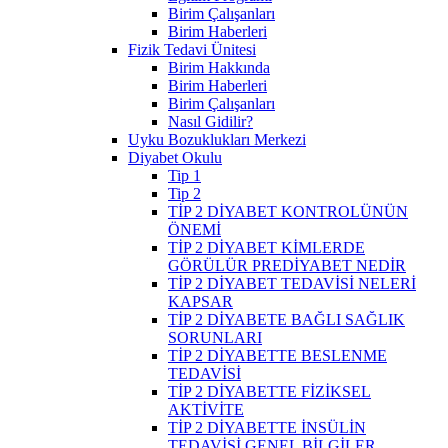
Birim Çalışanları
Birim Haberleri
Fizik Tedavi Ünitesi
Birim Hakkında
Birim Haberleri
Birim Çalışanları
Nasıl Gidilir?
Uyku Bozuklukları Merkezi
Diyabet Okulu
Tip 1
Tip 2
TİP 2 DİYABET KONTROLÜNÜN
ÖNEMİ
TİP 2 DİYABET KİMLERDE
GÖRÜLÜR PREDİYABET NEDİR
TİP 2 DİYABET TEDAVİSİ NELERİ
KAPSAR
TİP 2 DİYABETE BAĞLI SAĞLIK
SORUNLARI
TİP 2 DİYABETTE BESLENME
TEDAVİSİ
TİP 2 DİYABETTE FİZİKSEL
AKTİVİTE
TİP 2 DİYABETTE İNSÜLİN
TEDAVİSİ GENEL BİLGİLER