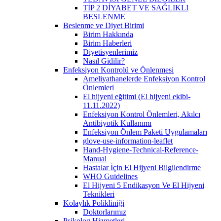
TİP 2 DİYABET VE SAĞLIKLI
BESLENME
Beslenme ve Diyet Birimi
Birim Hakkında
Birim Haberleri
Diyetisyenlerimiz
Nasıl Gidilir?
Enfeksiyon Kontrolü ve Önlenmesi
Ameliyathanelerde Enfeksiyon Kontrol
Önlemleri
El hijyeni eğitimi (El hijyeni ekibi-
11.11.2022)
Enfeksiyon Kontrol Önlemleri, Akılcı
Antibiyotik Kullanımı
Enfeksiyon Önlem Paketi Uygulamaları
glove-use-information-leaflet
Hand-Hygiene-Technical-Reference-
Manual
Hastalar İçin El Hijyeni Bilgilendirme
WHO Guidelines
El Hijyeni 5 Endikasyon Ve El Hijyeni
Teknikleri
Kolaylık Polikliniği
Doktorlarımız
Psikolog Hizmetleri