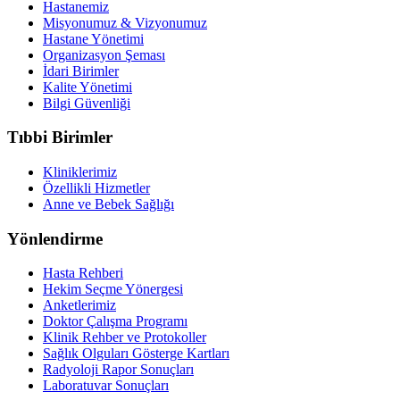
Hastanemiz
Misyonumuz & Vizyonumuz
Hastane Yönetimi
Organizasyon Şeması
İdari Birimler
Kalite Yönetimi
Bilgi Güvenliği
Tıbbi Birimler
Kliniklerimiz
Özellikli Hizmetler
Anne ve Bebek Sağlığı
Yönlendirme
Hasta Rehberi
Hekim Seçme Yönergesi
Anketlerimiz
Doktor Çalışma Programı
Klinik Rehber ve Protokoller
Sağlık Olguları Gösterge Kartları
Radyoloji Rapor Sonuçları
Laboratuvar Sonuçları