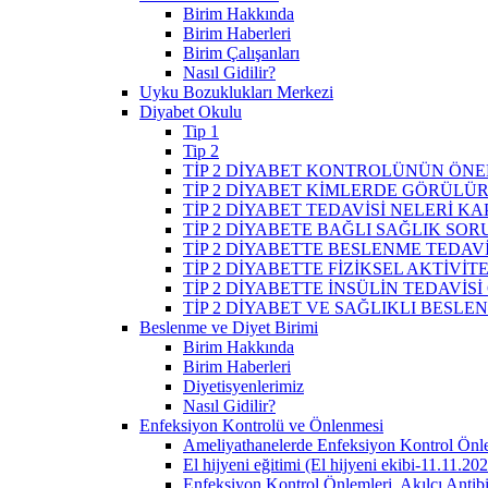
Birim Hakkında
Birim Haberleri
Birim Çalışanları
Nasıl Gidilir?
Uyku Bozuklukları Merkezi
Diyabet Okulu
Tip 1
Tip 2
TİP 2 DİYABET KONTROLÜNÜN ÖNE
TİP 2 DİYABET KİMLERDE GÖRÜLÜ
TİP 2 DİYABET TEDAVİSİ NELERİ K
TİP 2 DİYABETE BAĞLI SAĞLIK SO
TİP 2 DİYABETTE BESLENME TEDAVİ
TİP 2 DİYABETTE FİZİKSEL AKTİVİT
TİP 2 DİYABETTE İNSÜLİN TEDAVİSİ
TİP 2 DİYABET VE SAĞLIKLI BESLE
Beslenme ve Diyet Birimi
Birim Hakkında
Birim Haberleri
Diyetisyenlerimiz
Nasıl Gidilir?
Enfeksiyon Kontrolü ve Önlenmesi
Ameliyathanelerde Enfeksiyon Kontrol Önl
El hijyeni eğitimi (El hijyeni ekibi-11.11.20
Enfeksiyon Kontrol Önlemleri, Akılcı Antib