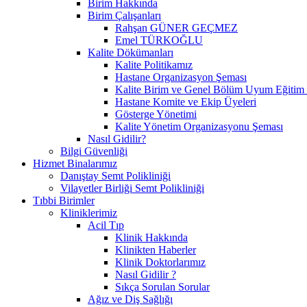
Birim Hakkında
Birim Çalışanları
Rahşan GÜNER GEÇMEZ
Emel TÜRKOĞLU
Kalite Dökümanları
Kalite Politikamız
Hastane Organizasyon Şeması
Kalite Birim ve Genel Bölüm Uyum Eğitim 
Hastane Komite ve Ekip Üyeleri
Gösterge Yönetimi
Kalite Yönetim Organizasyonu Şeması
Nasıl Gidilir?
Bilgi Güvenliği
Hizmet Binalarımız
Danıştay Semt Polikliniği
Vilayetler Birliği Semt Polikliniği
Tıbbi Birimler
Kliniklerimiz
Acil Tıp
Klinik Hakkında
Klinikten Haberler
Klinik Doktorlarımız
Nasıl Gidilir ?
Sıkça Sorulan Sorular
Ağız ve Diş Sağlığı