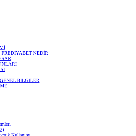
Mİ
R PREDİYABET NEDİR
APSAR
RUNLARI
Sİ
E
 GENEL BİLGİLER
NME
emleri
22)
iyotik Kullanımı