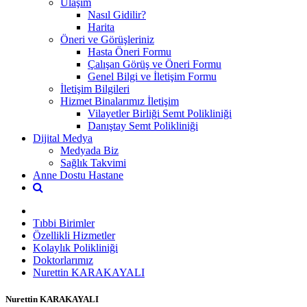
Ulaşım
Nasıl Gidilir?
Harita
Öneri ve Görüşleriniz
Hasta Öneri Formu
Çalışan Görüş ve Öneri Formu
Genel Bilgi ve İletişim Formu
İletişim Bilgileri
Hizmet Binalarımız İletişim
Vilayetler Birliği Semt Polikliniği
Danıştay Semt Polikliniği
Dijital Medya
Medyada Biz
Sağlık Takvimi
Anne Dostu Hastane
Tıbbi Birimler
Özellikli Hizmetler
Kolaylık Polikliniği
Doktorlarımız
Nurettin KARAKAYALI
Nurettin KARAKAYALI