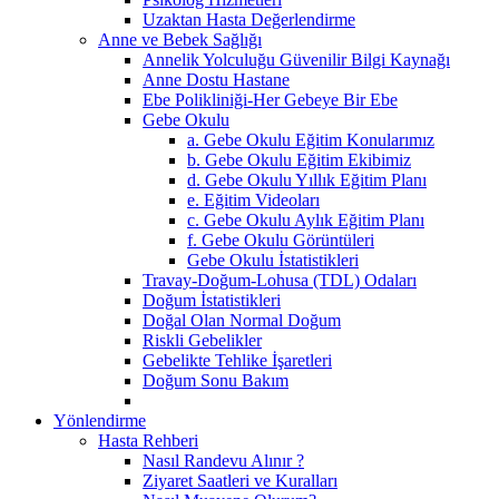
Uzaktan Hasta Değerlendirme
Anne ve Bebek Sağlığı
Annelik Yolculuğu Güvenilir Bilgi Kaynağı
Anne Dostu Hastane
Ebe Polikliniği-Her Gebeye Bir Ebe
Gebe Okulu
a. Gebe Okulu Eğitim Konularımız
b. Gebe Okulu Eğitim Ekibimiz
d. Gebe Okulu Yıllık Eğitim Planı
e. Eğitim Videoları
c. Gebe Okulu Aylık Eğitim Planı
f. Gebe Okulu Görüntüleri
Gebe Okulu İstatistikleri
Travay-Doğum-Lohusa (TDL) Odaları
Doğum İstatistikleri
Doğal Olan Normal Doğum
Riskli Gebelikler
Gebelikte Tehlike İşaretleri
Doğum Sonu Bakım
Yönlendirme
Hasta Rehberi
Nasıl Randevu Alınır ?
Ziyaret Saatleri ve Kuralları