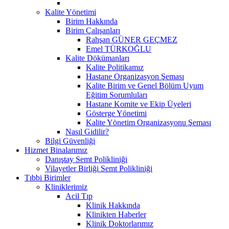
Kalite Yönetimi
Birim Hakkında
Birim Çalışanları
Rahşan GÜNER GEÇMEZ
Emel TÜRKOĞLU
Kalite Dökümanları
Kalite Politikamız
Hastane Organizasyon Şeması
Kalite Birim ve Genel Bölüm Uyum
Eğitim Sorumluları
Hastane Komite ve Ekip Üyeleri
Gösterge Yönetimi
Kalite Yönetim Organizasyonu Şeması
Nasıl Gidilir?
Bilgi Güvenliği
Hizmet Binalarımız
Danıştay Semt Polikliniği
Vilayetler Birliği Semt Polikliniği
Tıbbi Birimler
Kliniklerimiz
Acil Tıp
Klinik Hakkında
Klinikten Haberler
Klinik Doktorlarımız