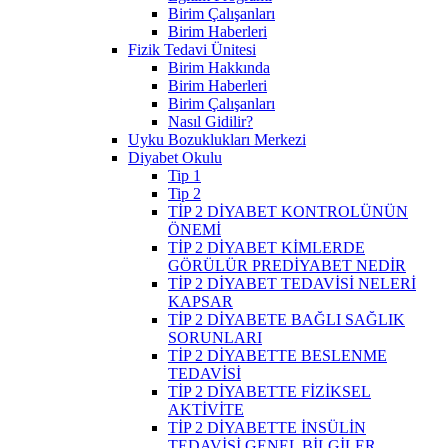
Birim Çalışanları
Birim Haberleri
Fizik Tedavi Ünitesi
Birim Hakkında
Birim Haberleri
Birim Çalışanları
Nasıl Gidilir?
Uyku Bozuklukları Merkezi
Diyabet Okulu
Tip 1
Tip 2
TİP 2 DİYABET KONTROLÜNÜN
ÖNEMİ
TİP 2 DİYABET KİMLERDE
GÖRÜLÜR PREDİYABET NEDİR
TİP 2 DİYABET TEDAVİSİ NELERİ
KAPSAR
TİP 2 DİYABETE BAĞLI SAĞLIK
SORUNLARI
TİP 2 DİYABETTE BESLENME
TEDAVİSİ
TİP 2 DİYABETTE FİZİKSEL
AKTİVİTE
TİP 2 DİYABETTE İNSÜLİN
TEDAVİSİ GENEL BİLGİLER