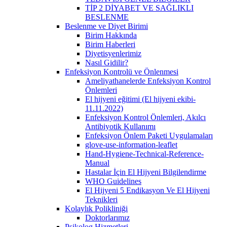
TİP 2 DİYABET VE SAĞLIKLI
BESLENME
Beslenme ve Diyet Birimi
Birim Hakkında
Birim Haberleri
Diyetisyenlerimiz
Nasıl Gidilir?
Enfeksiyon Kontrolü ve Önlenmesi
Ameliyathanelerde Enfeksiyon Kontrol
Önlemleri
El hijyeni eğitimi (El hijyeni ekibi-
11.11.2022)
Enfeksiyon Kontrol Önlemleri, Akılcı
Antibiyotik Kullanımı
Enfeksiyon Önlem Paketi Uygulamaları
glove-use-information-leaflet
Hand-Hygiene-Technical-Reference-
Manual
Hastalar İçin El Hijyeni Bilgilendirme
WHO Guidelines
El Hijyeni 5 Endikasyon Ve El Hijyeni
Teknikleri
Kolaylık Polikliniği
Doktorlarımız
Psikolog Hizmetleri