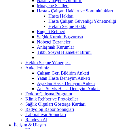
Nasıl Muayene Olurum?
Muayene Saatleri
Hasta - Çalışan Hakları ve Sorumlulukları
Hasta Hakları
Hasta Çalışan Güvenliği Yönetmeliği
Hekim Seçme Hakkı
Engelli Rehberi
Sağlık Kurulu Başvurusu
Nöbetçi Eczaneler
Anlaşmalı Kurumlar
Tıbbi Sosyal Hizmetler Birimi
Hekim Seçme Yönergesi
Anketlerimiz
Çalışan Geri Bildirim Anketi
Yatan Hasta Deneyim Anketi
Ayaktan Hasta Deneyim Anketi
Acil Servis Hasta Deneyim Anketi
Doktor Çalışma Programı
Klinik Rehber ve Protokoller
Sağlık Olguları Gösterge Kartları
Radyoloji Rapor Sonuçları
Laboratuvar Sonuçları
Randevu Al
İletişim & Ulaşım