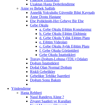
Uzaktan Hasta Değerlendirme
Anne ve Bebek Sağlığı
Annelik Yolculuğu Güvenilir Bilgi Kaynağı
Anne Dostu Hastane
Ebe Polikliniği-Her Gebeye Bir Ebe
Gebe Okulu
a. Gebe Okulu Eğitim Konularımız
b. Gebe Okulu Eğitim Ekibimiz
d. Gebe Okulu Yıllık Eğitim Planı
e. Eğitim Videoları
c. Gebe Okulu Aylık Eğitim Planı
f. Gebe Okulu Görüntüleri
Gebe Okulu İstatistikleri
Travay-Doğum-Lohusa (TDL) Odaları
Doğum İstatistikleri
Doğal Olan Normal Doğum
Riskli Gebelikler
Gebelikte Tehlike İşaretleri
Doğum Sonu Bakım
Yönlendirme
Hasta Rehberi
Nasıl Randevu Alınır ?
Ziyaret Saatleri ve Kuralları