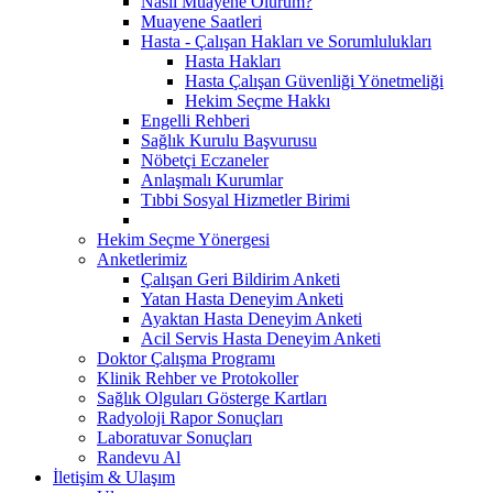
Nasıl Muayene Olurum?
Muayene Saatleri
Hasta - Çalışan Hakları ve Sorumlulukları
Hasta Hakları
Hasta Çalışan Güvenliği Yönetmeliği
Hekim Seçme Hakkı
Engelli Rehberi
Sağlık Kurulu Başvurusu
Nöbetçi Eczaneler
Anlaşmalı Kurumlar
Tıbbi Sosyal Hizmetler Birimi
Hekim Seçme Yönergesi
Anketlerimiz
Çalışan Geri Bildirim Anketi
Yatan Hasta Deneyim Anketi
Ayaktan Hasta Deneyim Anketi
Acil Servis Hasta Deneyim Anketi
Doktor Çalışma Programı
Klinik Rehber ve Protokoller
Sağlık Olguları Gösterge Kartları
Radyoloji Rapor Sonuçları
Laboratuvar Sonuçları
Randevu Al
İletişim & Ulaşım