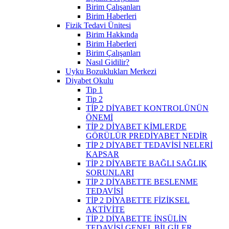
Birim Çalışanları
Birim Haberleri
Fizik Tedavi Ünitesi
Birim Hakkında
Birim Haberleri
Birim Çalışanları
Nasıl Gidilir?
Uyku Bozuklukları Merkezi
Diyabet Okulu
Tip 1
Tip 2
TİP 2 DİYABET KONTROLÜNÜN
ÖNEMİ
TİP 2 DİYABET KİMLERDE
GÖRÜLÜR PREDİYABET NEDİR
TİP 2 DİYABET TEDAVİSİ NELERİ
KAPSAR
TİP 2 DİYABETE BAĞLI SAĞLIK
SORUNLARI
TİP 2 DİYABETTE BESLENME
TEDAVİSİ
TİP 2 DİYABETTE FİZİKSEL
AKTİVİTE
TİP 2 DİYABETTE İNSÜLİN
TEDAVİSİ GENEL BİLGİLER