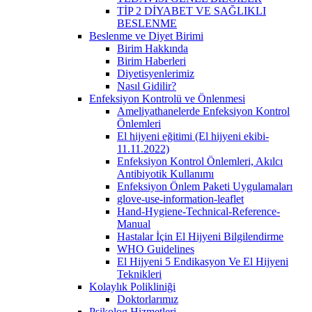
TİP 2 DİYABET VE SAĞLIKLI
BESLENME
Beslenme ve Diyet Birimi
Birim Hakkında
Birim Haberleri
Diyetisyenlerimiz
Nasıl Gidilir?
Enfeksiyon Kontrolü ve Önlenmesi
Ameliyathanelerde Enfeksiyon Kontrol
Önlemleri
El hijyeni eğitimi (El hijyeni ekibi-
11.11.2022)
Enfeksiyon Kontrol Önlemleri, Akılcı
Antibiyotik Kullanımı
Enfeksiyon Önlem Paketi Uygulamaları
glove-use-information-leaflet
Hand-Hygiene-Technical-Reference-
Manual
Hastalar İçin El Hijyeni Bilgilendirme
WHO Guidelines
El Hijyeni 5 Endikasyon Ve El Hijyeni
Teknikleri
Kolaylık Polikliniği
Doktorlarımız
Psikolog Hizmetleri