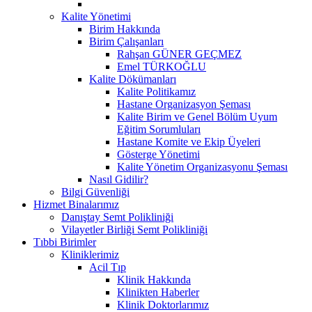
Kalite Yönetimi
Birim Hakkında
Birim Çalışanları
Rahşan GÜNER GEÇMEZ
Emel TÜRKOĞLU
Kalite Dökümanları
Kalite Politikamız
Hastane Organizasyon Şeması
Kalite Birim ve Genel Bölüm Uyum
Eğitim Sorumluları
Hastane Komite ve Ekip Üyeleri
Gösterge Yönetimi
Kalite Yönetim Organizasyonu Şeması
Nasıl Gidilir?
Bilgi Güvenliği
Hizmet Binalarımız
Danıştay Semt Polikliniği
Vilayetler Birliği Semt Polikliniği
Tıbbi Birimler
Kliniklerimiz
Acil Tıp
Klinik Hakkında
Klinikten Haberler
Klinik Doktorlarımız